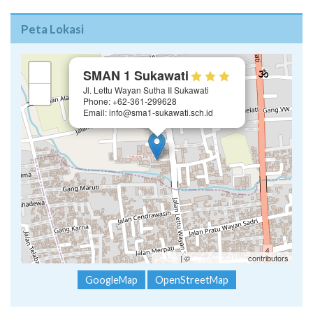
Peta Lokasi
×
+
SMAN 1 Sukawati
Jl. Lettu Wayan Sutha II Sukawati
−
Phone: +62-361-299628
Email: info@sma1-sukawati.sch.id
Leaflet
| ©
OpenStreetMap
contributors
GoogleMap
OpenStreetMap