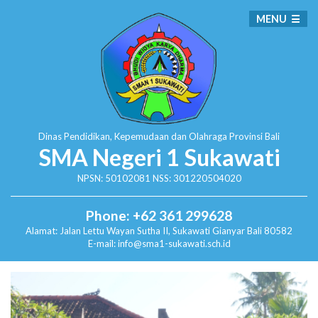
MENU
Dinas Pendidikan, Kepemudaan dan Olahraga
Provinsi Bali
SMA Negeri 1 Sukawati
NPSN: 50102081 NSS: 301220504020
Phone: +62 361 299628
Alamat:
Jalan Lettu Wayan Sutha II, Sukawati
Gianyar Bali 80582
E-mail: info@sma1-sukawati.sch.id