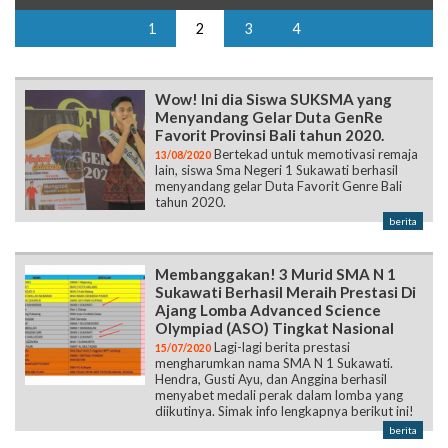
1
2
3
4
Wow! Ini dia Siswa SUKSMA yang
Menyandang Gelar Duta GenRe
Favorit Provinsi Bali tahun 2020.
Bertekad untuk memotivasi remaja
13/08/2020
lain, siswa Sma Negeri 1 Sukawati berhasil
menyandang gelar Duta Favorit Genre Bali
tahun 2020.
berita
Membanggakan! 3 Murid SMA N 1
Sukawati Berhasil Meraih Prestasi Di
Ajang Lomba Advanced Science
Olympiad (ASO) Tingkat Nasional
Lagi-lagi berita prestasi
15/07/2020
mengharumkan nama SMA N 1 Sukawati.
Hendra, Gusti Ayu, dan Anggina berhasil
menyabet medali perak dalam lomba yang
diikutinya. Simak info lengkapnya berikut ini!
berita