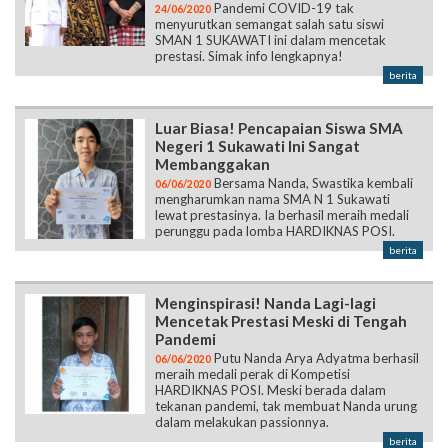
Pandemi COVID-19 tak
24/06/2020
menyurutkan semangat salah satu siswi
SMAN 1 SUKAWATI ini dalam mencetak
prestasi. Simak info lengkapnya!
berita
Luar Biasa! Pencapaian Siswa SMA
Negeri 1 Sukawati Ini Sangat
Membanggakan
Bersama Nanda, Swastika kembali
06/06/2020
mengharumkan nama SMA N 1 Sukawati
lewat prestasinya. Ia berhasil meraih medali
perunggu pada lomba HARDIKNAS POSI.
berita
Menginspirasi! Nanda Lagi-lagi
Mencetak Prestasi Meski di Tengah
Pandemi
Putu Nanda Arya Adyatma berhasil
06/06/2020
meraih medali perak di Kompetisi
HARDIKNAS POSI. Meski berada dalam
tekanan pandemi, tak membuat Nanda urung
dalam melakukan passionnya.
berita