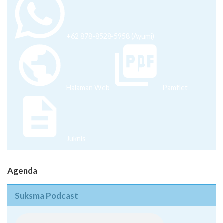
+62 878-8528-5958 (Ayumi)
Halaman Web
Pamflet
Juknis
Agenda
Suksma Podcast