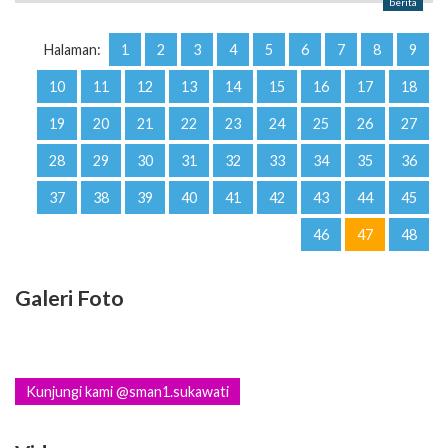
berita
Halaman:
1
2
3
4
5
6
7
8
9
10
11
12
13
14
15
16
17
18
19
20
21
22
23
24
25
26
27
28
29
30
31
32
33
34
35
36
37
38
39
40
41
42
43
44
45
46
47
48
Galeri Foto
Kunjungi kami @sman1.sukawati