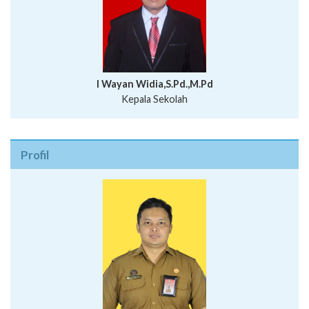
I Wayan Widia,S.Pd.,M.Pd
Kepala Sekolah
Profil