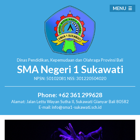
MENU
Dinas Pendidikan, Kepemudaan dan Olahraga
Provinsi Bali
SMA Negeri 1 Sukawati
NPSN: 50102081 NSS: 301220504020
Phone: +62 361 299628
Alamat:
Jalan Lettu Wayan Sutha II, Sukawati
Gianyar Bali 80582
E-mail: info@sma1-sukawati.sch.id