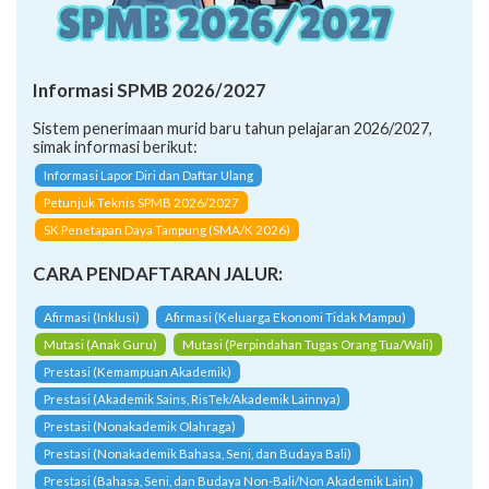
Informasi SPMB 2026/2027
Sistem penerimaan murid baru tahun pelajaran 2026/2027,
simak informasi berikut:
Informasi Lapor Diri dan Daftar Ulang
Petunjuk Teknis SPMB 2026/2027
SK Penetapan Daya Tampung (SMA/K 2026)
CARA PENDAFTARAN JALUR:
Afirmasi (Inklusi)
Afirmasi (Keluarga Ekonomi Tidak Mampu)
Mutasi (Anak Guru)
Mutasi (Perpindahan Tugas Orang Tua/Wali)
Prestasi (Kemampuan Akademik)
Prestasi (Akademik Sains, RisTek/Akademik Lainnya)
Prestasi (Nonakademik Olahraga)
Prestasi (Nonakademik Bahasa, Seni, dan Budaya Bali)
Prestasi (Bahasa, Seni, dan Budaya Non-Bali/Non Akademik Lain)