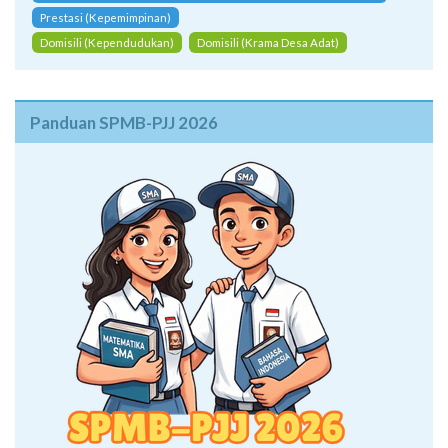
Prestasi (Kepemimpinan)
Domisili (Kependudukan)
Domisili (Krama Desa Adat)
Panduan SPMB-PJJ 2026