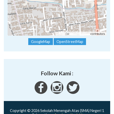
Leaflet
| ©
OpenStreetMap
contributors
GoogleMap
OpenStreetMap
Follow Kami :
Copyright © 2026 Sekolah Menengah Atas (SMA) Negeri 1