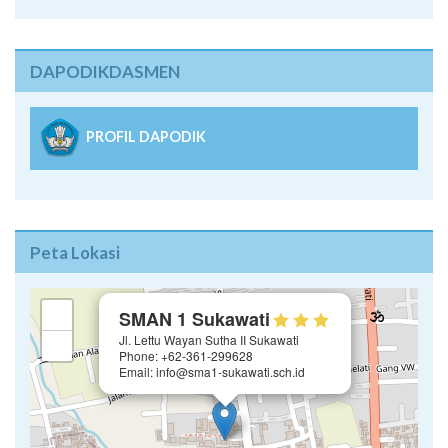
DAPODIKDASMEN
PROFIL DAPODIK
Peta Lokasi
×
+
SMAN 1 Sukawati
Jl. Lettu Wayan Sutha II Sukawati
−
Phone: +62-361-299628
Email: info@sma1-sukawati.sch.id