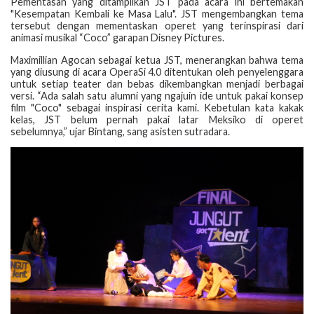
Pementasan yang ditampilkan JST pada acara ini bertemakan
"Kesempatan Kembali ke Masa Lalu". JST mengembangkan tema
tersebut dengan mementaskan operet yang terinspirasi dari
animasi musikal “Coco” garapan Disney Pictures.
Maximillian Agocan sebagai ketua JST, menerangkan bahwa tema
yang diusung di acara OperaSi 4.0 ditentukan oleh penyelenggara
untuk setiap teater dan bebas dikembangkan menjadi berbagai
versi. “Ada salah satu alumni yang ngajuin ide untuk pakai konsep
film "Coco" sebagai inspirasi cerita kami. Kebetulan kata kakak
kelas, JST belum pernah pakai latar Meksiko di operet
sebelumnya,” ujar Bintang, sang asisten sutradara.