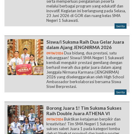
serta memperluas pengalaman peserta
melalui berbagai program yang edukatif dan
inovatif. Kegiatan ini berlangsung pada Selasa,
23 Juni 2026 di GOR dan ruang kelas SMA
Negeri 1 Sukawati.
berita
Siswa/i Suksma Raih Dua Gelar Juara
dalam Ajang JENGNIRMA 2026
Dua bidang, dua prestasi, satu
09/06/2026
kebanggaan! Siswa/i SMA Negeri 1 Sukawati
kembali mengukir prestasi gemilang dengan
berhasil meraih dua gelar juara dalam ajang
Jenggala Nirmana Karmana (JENGNIRMA)
2026 yang diselenggarakan oleh High School
Ambassador berkolaborasi bersama Siswa
Siswi Berprestasi.
berita
Borong Juara 1! Tim Suksma Sukses
Raih Double Juara ATHENA VI
Buktikan ketajaman berpikir dan
09/06/2026
kreativitas! Tim SMA Negeri 1 Sukawati
sukses sabet Juara 1 pada kategori lomba
debat (tingkat provinsi) dan lomba poster