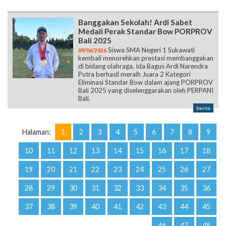
Banggakan Sekolah! Ardi Sabet
Medali Perak Standar Bow PORPROV
Bali 2025
Siswa SMA Negeri 1 Sukawati
09/06/2026
kembali menorehkan prestasi membanggakan
di bidang olahraga. Ida Bagus Ardi Narendra
Putra berhasil meraih Juara 2 Kategori
Eliminasi Standar Bow dalam ajang PORPROV
Bali 2025 yang diselenggarakan oleh PERPANI
Bali.
berita
Halaman:
1
2
3
4
5
6
7
8
9
10
11
12
13
14
15
16
17
18
19
20
21
22
23
24
25
26
27
28
29
30
31
32
33
34
35
36
37
38
39
40
41
42
43
44
45
46
47
48