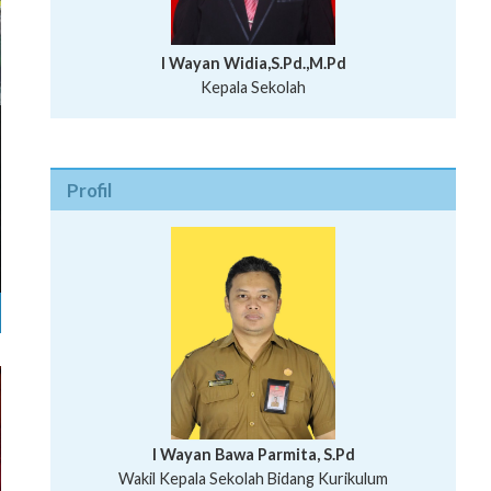
I Wayan Widia,S.Pd.,M.Pd
Kepala Sekolah
Profil
I Wayan Bawa Parmita, S.Pd
I Wayan Gede Aditya Pratita, S.Pd., M.Sn
Wakil Kepala Sekolah Bidang Kurikulum
Ni Wayan Nopi Sutantri, S.Pd.
Putu Suhartana, S.Pd.