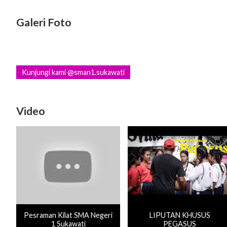
Galeri Foto
Kunjungi kami @sman1.sukawati
Video
Pesraman Kilat SMA Negeri
LIPUTAN KHUSUS
1 Sukawati
PEGASUS