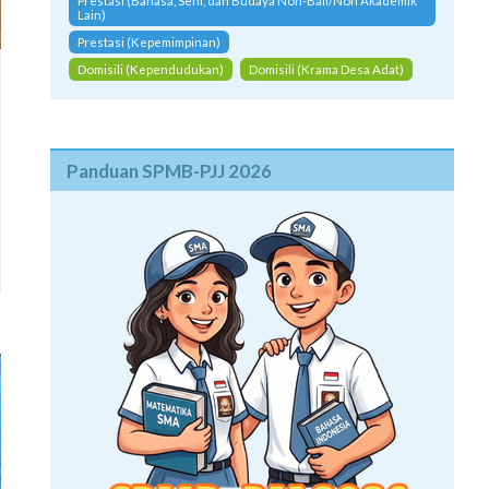
Prestasi (Bahasa, Seni, dan Budaya Non-Bali/Non Akademik
Lain)
Prestasi (Kepemimpinan)
Domisili (Kependudukan)
Domisili (Krama Desa Adat)
Panduan SPMB-PJJ 2026