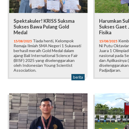
Spektakuler! KRISS Suksma
Harumkan Suk
Sukses Bawa Pulang Gold
Sukses Gaet 
Medal
Fisika
Tiada henti, Kelompok
Kembal
15/08/2025
15/08/2025
Remaja Ilmiah SMA Negeri 1 Sukawati
Ni Putu Oktavian
berhasil meraih Gold Medal dalam
Juara 1 Olimpiad
ajang Bali International Science Fair
nasional pada Se
(BISF) 2025 yang diselenggarakan
dan Aplikasinya
oleh Indonesian Young Scientist
diselenggarakan
Association.
Padjadjaran.
berita