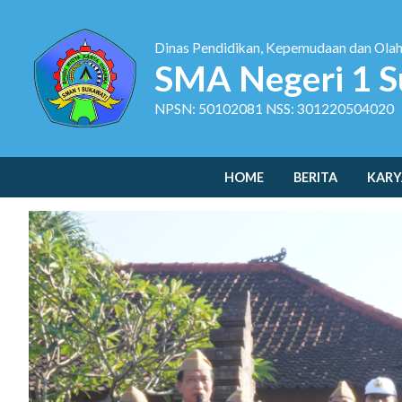
Dinas Pendidikan, Kepemudaan dan Ola
SMA Negeri 1 S
NPSN: 50102081 NSS: 301220504020
HOME
BERITA
KARY