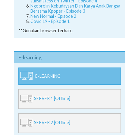
suksmafess on Twitter - Episode 4
Ngobrolin Kebudayaan Dan Karya Anak Bangsa
Bersama Kpoper - Episode 3
New Normal - Episode 2
Covid 19 - Episode 1
**Gunakan browser terbaru.
E-learning
E-LEARNING
SERVER 1 [Offline]
SERVER 2 [Offline]