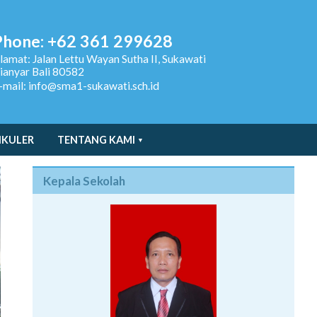
Phone: +62 361 299628
lamat:
Jalan Lettu Wayan Sutha II, Sukawati
ianyar Bali 80582
-mail: info@sma1-sukawati.sch.id
IKULER
TENTANG KAMI
Kepala Sekolah