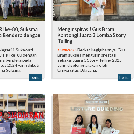
I ke-80, Suksma
Menginspirasi! Gus Bram
a Bendera dengan
Kantongi Juara 3 Lomba Story
Telling
egeri 1 Sukawati
Berkat kegigihannya, Gus
15/08/2025
UT RI ke-80 dengan
Bram sukses mengukir prestasi
ara bendera pada
sebagai Juara 3 Story Telling 2025
tus 2024 yang diikuti
yang diselenggarakan oleh
rga Suksma.
Universitas Udayana.
berita
berita