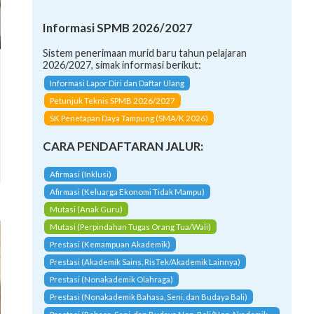
Informasi SPMB 2026/2027
Sistem penerimaan murid baru tahun pelajaran
2026/2027, simak informasi berikut:
Informasi Lapor Diri dan Daftar Ulang
Petunjuk Teknis SPMB 2026/2027
SK Penetapan Daya Tampung (SMA/K 2026)
CARA PENDAFTARAN JALUR:
Afirmasi (Inklusi)
Afirmasi (Keluarga Ekonomi Tidak Mampu)
Mutasi (Anak Guru)
Mutasi (Perpindahan Tugas Orang Tua/Wali)
Prestasi (Kemampuan Akademik)
Prestasi (Akademik Sains, RisTek/Akademik Lainnya)
Prestasi (Nonakademik Olahraga)
Prestasi (Nonakademik Bahasa, Seni, dan Budaya Bali)