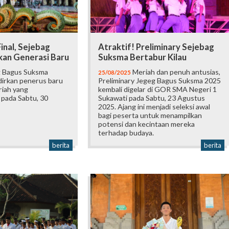
inal, Sejebag
Atraktif! Preliminary Sejebag
kan Generasi Baru
Suksma Bertabur Kilau
 Bagus Suksma
Meriah dan penuh antusias,
25/08/2025
irkan penerus baru
Preliminary Jegeg Bagus Suksma 2025
riah yang
kembali digelar di GOR SMA Negeri 1
 pada Sabtu, 30
Sukawati pada Sabtu, 23 Agustus
2025. Ajang ini menjadi seleksi awal
bagi peserta untuk menampilkan
potensi dan kecintaan mereka
terhadap budaya.
berita
berita