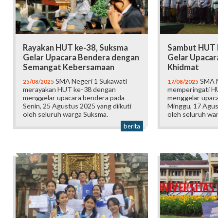
Rayakan HUT ke-38, Suksma
Sambut HUT R
Gelar Upacara Bendera dengan
Gelar Upacar
Semangat Kebersamaan
Khidmat
SMA Negeri 1 Sukawati
SMA N
25/08/2025
17/08/2025
merayakan HUT ke-38 dengan
memperingati H
menggelar upacara bendera pada
menggelar upac
Senin, 25 Agustus 2025 yang diikuti
Minggu, 17 Agus
oleh seluruh warga Suksma.
oleh seluruh wa
berita