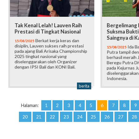
Tak Kenal Lelah! Lauven Raih
Bergelimang P
Prestasi di Tingkat Nasional
Suksma Bukti
Saingnya di K
Berkat kerja keras dan
15/08/2025
disiplin, Lauven sukses raih prestasi
Ida B
15/08/2025
pada ajang Bali Arisaka Championship
Putra tampil de
2025 tingkat nasional yang
berhasil meraih 
diselenggarakan oleh Organizer
Beregu Putra Di
dengan IPSI Bali dan KONI Bali.
pada Kejurnas J
diselenggaraka
Indonesia.
berita
Halaman:
1
2
3
4
5
6
7
8
9
20
21
22
23
24
25
26
27
28