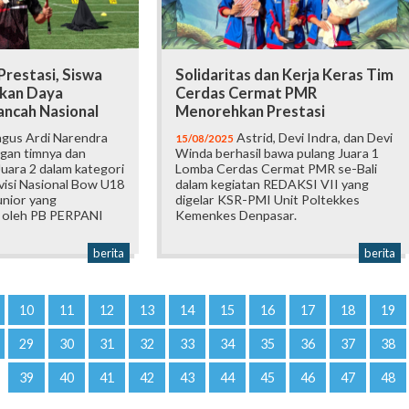
restasi, Siswa
Solidaritas dan Kerja Keras Tim
kan Daya
Cerdas Cermat PMR
ancah Nasional
Menorehkan Prestasi
agus Ardi Narendra
Astrid, Devi Indra, dan Devi
15/08/2025
ngan timnya dan
Winda berhasil bawa pulang Juara 1
Juara 2 dalam kategori
Lomba Cerdas Cermat PMR se-Bali
visi Nasional Bow U18
dalam kegiatan REDAKSI VII yang
unior yang
digelar KSR-PMI Unit Poltekkes
n oleh PB PERPANI
Kemenkes Denpasar.
berita
berita
10
11
12
13
14
15
16
17
18
19
29
30
31
32
33
34
35
36
37
38
39
40
41
42
43
44
45
46
47
48