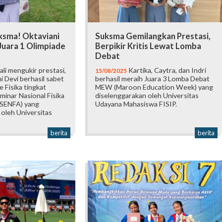
sma! Oktaviani
Suksma Gemilangkan Prestasi,
Juara 1 Olimpiade
Berpikir Kritis Lewat Lomba
Debat
i mengukir prestasi,
Kartika, Caytra, dan Indri
15/08/2025
i Devi berhasil sabet
berhasil meraih Juara 3 Lomba Debat
e Fisika tingkat
MEW (Maroon Education Week) yang
minar Nasional Fisika
diselenggarakan oleh Universitas
 (SENFA) yang
Udayana Mahasiswa FISIP.
 oleh Universitas
berita
berita