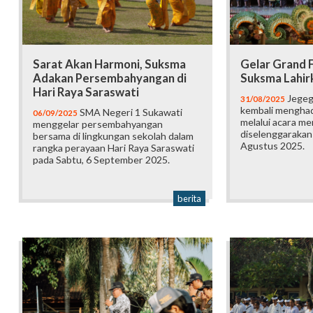
Sarat Akan Harmoni, Suksma
Gelar Grand F
Adakan Persembahyangan di
Suksma Lahir
Hari Raya Saraswati
Jegeg
31/08/2025
kembali menghad
SMA Negeri 1 Sukawati
06/09/2025
melalui acara me
menggelar persembahyangan
diselenggarakan
bersama di lingkungan sekolah dalam
Agustus 2025.
rangka perayaan Hari Raya Saraswati
pada Sabtu, 6 September 2025.
berita