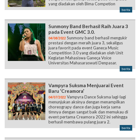
Sunmony Band Berhasil Raih Juara 3
pada Event GMC 3.0.
Sunmony band berhasil mengukir
04/08/2022
prestasi dengan meraih juara 3, sekaligus
juara favorit pada event Ganeca Music
Competition 3.0 yang diadakan oleh Unit
Kegiatan Mahasiswa Ganeça Voice
Universitas Mahasaraswati Denpasar.
berita
Vampyra Suksma Menjuarai Event
Baru ‘Creamora’
Vampyra Dance Suksma lagi-lagi
04/07/2022
menunjukan aksinya dengan menampilkan
choreograpy dance dan juga kerja sama
timnya dengan sangat baik dan memukau di
event pertama Creamora 2022 ini sehingga
berhasil membawa pulang juara 2.
berita
PMR Wira Suksma Eratkan
Persahabatan Antar PMR Wira se-
Gianyar Melalui JAREMA