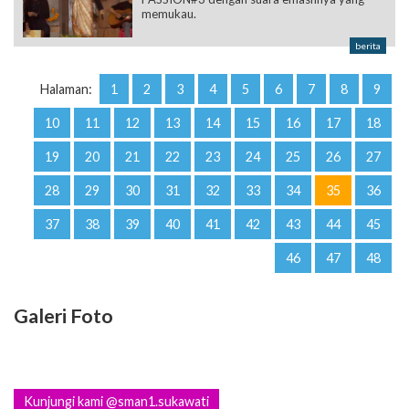
Halaman:
1
2
3
4
5
6
7
8
9
10
11
12
13
14
15
16
17
18
19
20
21
22
23
24
25
26
27
28
29
30
31
32
33
34
35
36
37
38
39
40
41
42
43
44
45
46
47
48
Galeri Foto
Kunjungi kami @sman1.sukawati
Video