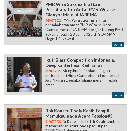
PMR Wira Suksma jalin tali
04/07/2022
persahabatan antar PMR Wira se-kota
Gianyar melalui JAREMA (belajar bareng PMR
Suksma) pada 28 Juni 2022 di GOR SMA
Negri 1 Sukawati.
berita
Ikuti Bima Competition Indonesia,
Deepika Berhasil Raih Emas
Mengikuti olimpiade tingkat
01/07/2022
nasional dari Bima Competition Indonesia, Ida
Ayu Ngurah Deepika Ishana meraih medali
emas.
berita
Bak Konser, Thaly Kasih Tampil
Memukau pada Acara Passion#3
Ni Kadek Thaly Titi Kasih kembali
01/07/2022
memeriahkan acara pada penutupan
PASSION#3 dengan suara emasnnya yang
memukau.
berita