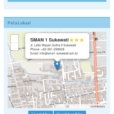
Peta Lokasi
×
+
SMAN 1 Sukawati
Jl. Lettu Wayan Sutha II Sukawati
−
Phone: +62-361-299628
Email: info@sma1-sukawati.sch.id
Leaflet
| ©
OpenStreetMap
contributors
GoogleMap
OpenStreetMap