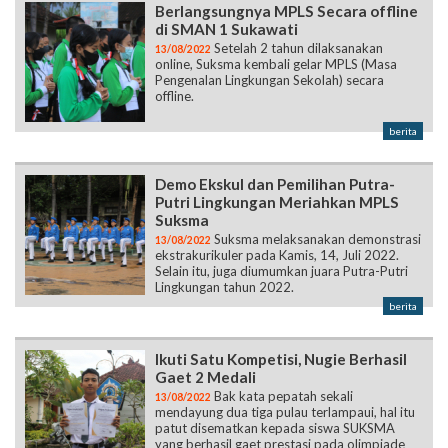
Pengenalan Lingkungan Sekolah) secara
offline.
berita
Demo Ekskul dan Pemilihan Putra-
Putri Lingkungan Meriahkan MPLS
Suksma
Suksma melaksanakan demonstrasi
13/08/2022
ekstrakurikuler pada Kamis, 14, Juli 2022.
Selain itu, juga diumumkan juara Putra-Putri
Lingkungan tahun 2022.
berita
Ikuti Satu Kompetisi, Nugie Berhasil
Gaet 2 Medali
Bak kata pepatah sekali
13/08/2022
mendayung dua tiga pulau terlampaui, hal itu
patut disematkan kepada siswa SUKSMA
yang berhasil gaet prestasi pada olimpiade
yang diadakan oleh Bima Competion
berita