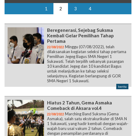
Beregenerasi, Sejebag Suksma
Kembali Gelar Pemilihan Tahap
Pertama
Minggu (07/08/2022), telah
22/08/2022
dilaksanakan kegiatan seleksi tahap pertama
Pemilihan Jegeg Bagus SMA Negeri 1
Sukawati. Telah terpilih sebanyak pasangan
10 kandidat Jegeg dan 10 kandidat Bagus
untuk melanjutkan ke tahap seleksi
selanjutnya. Kegiatan berlangsung di GOR
SMA Negeri 1 Sukawati.
berita
Hiatus 2 Tahun, Gema Asmaka
Comeback di Aksara vol.4
Marching Band Suksma (Gema
22/08/2022
Asmaka), salah satu ekstrakurikuler di SMA N
1 Sukawati, yang hadir kembali dengan wajah-
wajah baru usai vakum 2 tahun. Comeback
dengan penampilan perdananya di
pembukaan Aksara vol.4 pada Senin, 22
Agustus 2022.
berita