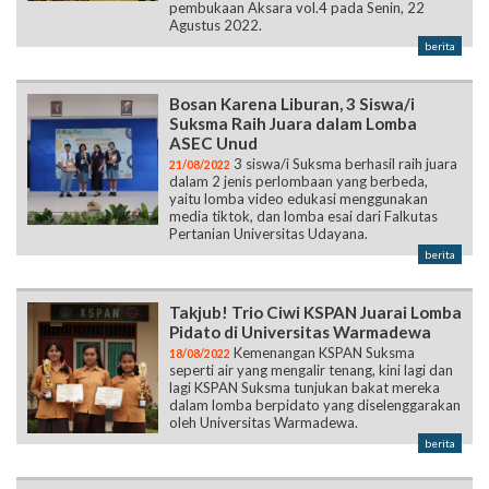
Bosan Karena Liburan, 3 Siswa/i
Suksma Raih Juara dalam Lomba
ASEC Unud
3 siswa/i Suksma berhasil raih juara
21/08/2022
dalam 2 jenis perlombaan yang berbeda,
yaitu lomba video edukasi menggunakan
media tiktok, dan lomba esai dari Falkutas
Pertanian Universitas Udayana.
berita
Takjub! Trio Ciwi KSPAN Juarai Lomba
Pidato di Universitas Warmadewa
Kemenangan KSPAN Suksma
18/08/2022
seperti air yang mengalir tenang, kini lagi dan
lagi KSPAN Suksma tunjukan bakat mereka
dalam lomba berpidato yang diselenggarakan
oleh Universitas Warmadewa.
berita
Berlangsungnya MPLS Secara offline
di SMAN 1 Sukawati
Setelah 2 tahun dilaksanakan
13/08/2022
online, Suksma kembali gelar MPLS (Masa