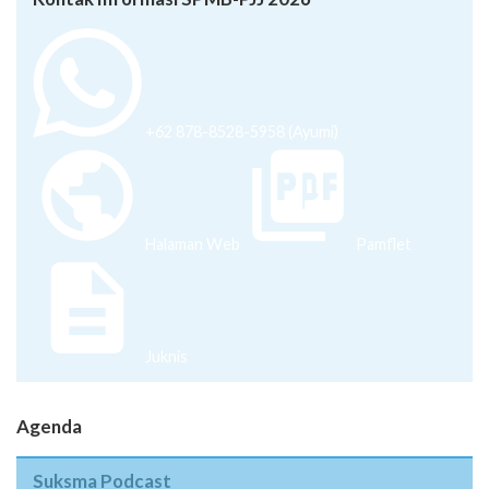
+62 878-8528-5958 (Ayumi)
Halaman Web
Pamflet
Juknis
Agenda
Suksma Podcast