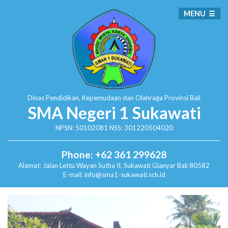
MENU
Dinas Pendidikan, Kepemudaan dan Olahraga
Provinsi Bali
SMA Negeri 1 Sukawati
NPSN: 50102081 NSS: 301220504020
Phone: +62 361 299628
Alamat:
Jalan Lettu Wayan Sutha II, Sukawati
Gianyar Bali 80582
E-mail: info@sma1-sukawati.sch.id