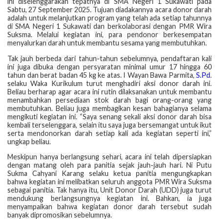
ini diselenggarakan tepatnya di SMA Negeri 1 Sukawati pada
Sabtu, 27 September 2025. Tujuan diadakannya acara donor darah
adalah untuk melanjutkan program yang telah ada setiap tahunnya
di SMA Negeri 1 Sukawati dan berkolaborasi dengan PMR Wira
Suksma. Melalui kegiatan ini, para pendonor berkesempatan
menyalurkan darah untuk membantu sesama yang membutuhkan.
Tak jauh berbeda dari tahun-tahun sebelumnya, pendaftaran kali
ini juga dibuka dengan persyaratan minimal umur 17 hingga 60
tahun dan berat badan 45 kg ke atas. I Wayan Bawa Parmita,
S.Pd
.
selaku Waka Kurikulum turut menghadiri aksi donor darah ini.
Beliau berharap agar acara ini rutin dilaksanakan untuk membantu
menambahkan persediaan stok darah bagi orang-orang yang
membutuhkan. Beliau juga membagikan kesan bahagianya selama
mengikuti kegiatan ini. “Saya senang sekali aksi donor darah bisa
kembali terselenggara, selain itu saya juga bersemangat untuk ikut
serta mendonorkan darah setiap kali ada kegiatan seperti ini,”
ungkap beliau.
Meskipun hanya berlangsung sehari, acara ini telah dipersiapkan
dengan matang oleh para panitia sejak jauh-jauh hari. Ni Putu
Sukma Cahyani Karang selaku ketua panitia mengungkapkan
bahwa kegiatan ini melibatkan seluruh anggota PMR Wira Suksma
sebagai panitia. Tak hanya itu, Unit Donor Darah (UDD) juga turut
mendukung berlangsungnya kegiatan ini. Bahkan, ia juga
menyampaikan bahwa kegiatan donor darah tersebut sudah
banyak dipromosikan sebelumnya.