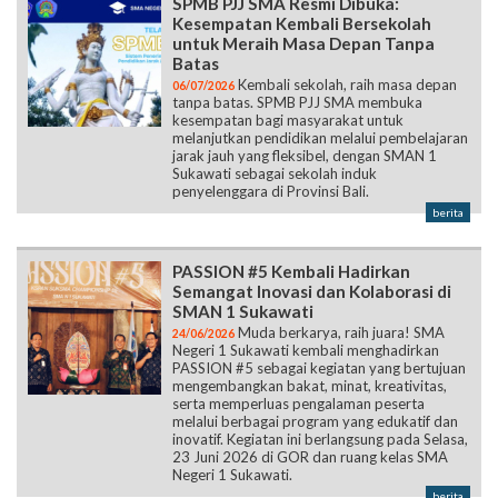
SPMB PJJ SMA Resmi Dibuka:
Kesempatan Kembali Bersekolah
untuk Meraih Masa Depan Tanpa
Batas
Kembali sekolah, raih masa depan
06/07/2026
tanpa batas. SPMB PJJ SMA membuka
kesempatan bagi masyarakat untuk
melanjutkan pendidikan melalui pembelajaran
jarak jauh yang fleksibel, dengan SMAN 1
Sukawati sebagai sekolah induk
penyelenggara di Provinsi Bali.
berita
PASSION #5 Kembali Hadirkan
Semangat Inovasi dan Kolaborasi di
SMAN 1 Sukawati
Muda berkarya, raih juara! SMA
24/06/2026
Negeri 1 Sukawati kembali menghadirkan
PASSION #5 sebagai kegiatan yang bertujuan
mengembangkan bakat, minat, kreativitas,
serta memperluas pengalaman peserta
melalui berbagai program yang edukatif dan
inovatif. Kegiatan ini berlangsung pada Selasa,
23 Juni 2026 di GOR dan ruang kelas SMA
Negeri 1 Sukawati.
berita