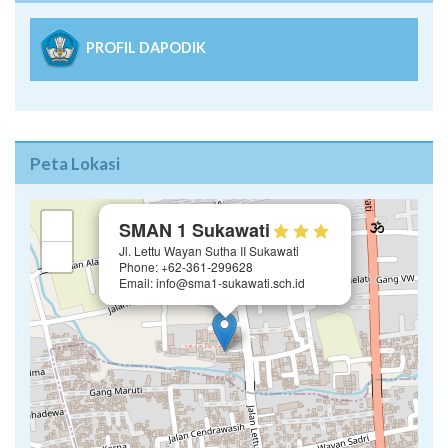
PROFIL DAPODIK
Peta Lokasi
×
+
SMAN 1 Sukawati
Jl. Lettu Wayan Sutha II Sukawati
−
Phone: +62-361-299628
Email: info@sma1-sukawati.sch.id