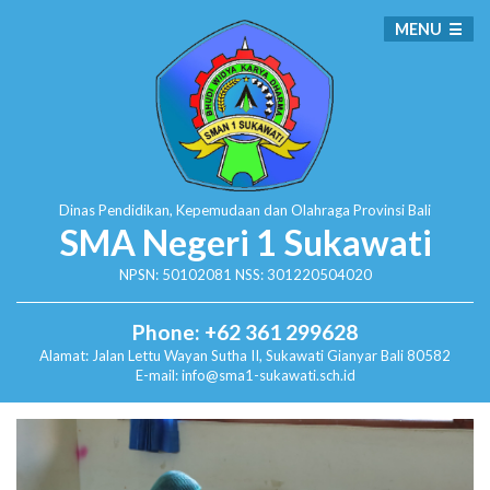
MENU
Dinas Pendidikan, Kepemudaan dan Olahraga
Provinsi Bali
SMA Negeri 1 Sukawati
NPSN: 50102081 NSS: 301220504020
Phone: +62 361 299628
Alamat:
Jalan Lettu Wayan Sutha II, Sukawati
Gianyar Bali 80582
E-mail: info@sma1-sukawati.sch.id