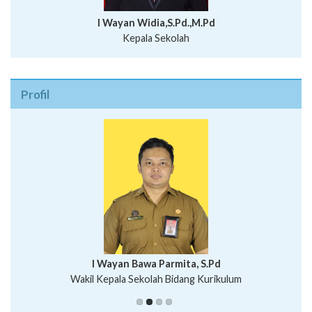
I Wayan Widia,S.Pd.,M.Pd
Kepala Sekolah
Profil
I Wayan Bawa Parmita, S.Pd
I Wayan Gede Aditya Pratita, S.Pd., M.Sn
Wakil Kepala Sekolah Bidang Kurikulum
Ni Wayan Nopi Sutantri, S.Pd.
Putu Suhartana, S.Pd.