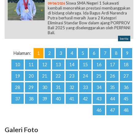
Siswa SMA Negeri 1 Sukawati
09/06/2026
kembali menorehkan prestasi membanggakan
di bidang olahraga. Ida Bagus Ardi Narendra
Putra berhasil meraih Juara 2 Kategori
Eliminasi Standar Bow dalam ajang PORPROV
Bali 2025 yang diselenggarakan oleh PERPANI
Bali.
berita
Halaman:
1
2
3
4
5
6
7
8
9
10
11
12
13
14
15
16
17
18
19
20
21
22
23
24
25
26
27
28
29
30
31
32
33
34
35
36
37
38
39
40
41
42
43
44
45
46
47
48
Galeri Foto