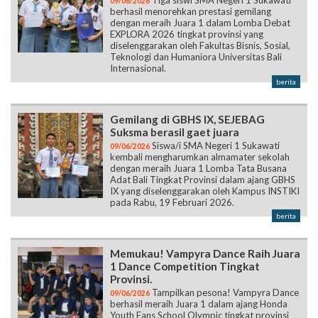
Tiga siswi SMA Negeri 1 Sukawati
09/06/2026
berhasil menorehkan prestasi gemilang
dengan meraih Juara 1 dalam Lomba Debat
EXPLORA 2026 tingkat provinsi yang
diselenggarakan oleh Fakultas Bisnis, Sosial,
Teknologi dan Humaniora Universitas Bali
Internasional.
berita
Gemilang di GBHS IX, SEJEBAG
Suksma berasil gaet juara
Siswa/i SMA Negeri 1 Sukawati
09/06/2026
kembali mengharumkan almamater sekolah
dengan meraih Juara 1 Lomba Tata Busana
Adat Bali Tingkat Provinsi dalam ajang GBHS
IX yang diselenggarakan oleh Kampus INSTIKI
pada Rabu, 19 Februari 2026.
berita
Memukau! Vampyra Dance Raih Juara
1 Dance Competition Tingkat
Provinsi.
Tampilkan pesona! Vampyra Dance
09/06/2026
berhasil meraih Juara 1 dalam ajang Honda
Youth Fans School Olympic tingkat provinsi