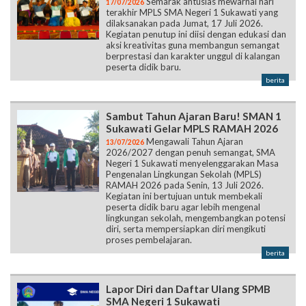
Semarak antusias mewarnai hari
17/07/2026
terakhir MPLS SMA Negeri 1 Sukawati yang
dilaksanakan pada Jumat, 17 Juli 2026.
Kegiatan penutup ini diisi dengan edukasi dan
aksi kreativitas guna membangun semangat
berprestasi dan karakter unggul di kalangan
peserta didik baru.
berita
Sambut Tahun Ajaran Baru! SMAN 1
Sukawati Gelar MPLS RAMAH 2026
Mengawali Tahun Ajaran
13/07/2026
2026/2027 dengan penuh semangat, SMA
Negeri 1 Sukawati menyelenggarakan Masa
Pengenalan Lingkungan Sekolah (MPLS)
RAMAH 2026 pada Senin, 13 Juli 2026.
Kegiatan ini bertujuan untuk membekali
peserta didik baru agar lebih mengenal
lingkungan sekolah, mengembangkan potensi
diri, serta mempersiapkan diri mengikuti
proses pembelajaran.
berita
Lapor Diri dan Daftar Ulang SPMB
SMA Negeri 1 Sukawati