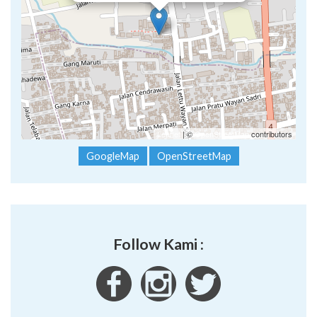
Leaflet
| ©
OpenStreetMap
contributors
GoogleMap
OpenStreetMap
Follow Kami :