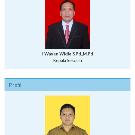
I Wayan Widia,S.Pd.,M.Pd
Kepala Sekolah
Profil