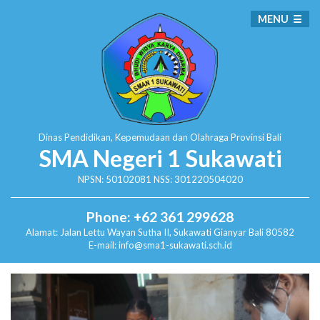
MENU
Dinas Pendidikan, Kepemudaan dan Olahraga
Provinsi Bali
SMA Negeri 1 Sukawati
NPSN: 50102081 NSS: 301220504020
Phone: +62 361 299628
Alamat:
Jalan Lettu Wayan Sutha II, Sukawati
Gianyar Bali 80582
E-mail: info@sma1-sukawati.sch.id