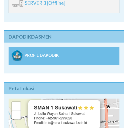
SERVER 3 [Offline]
DAPODIKDASMEN
PROFIL DAPODIK
Peta Lokasi
×
+
SMAN 1 Sukawati
Jl. Lettu Wayan Sutha II Sukawati
−
Phone: +62-361-299628
Email: info@sma1-sukawati.sch.id