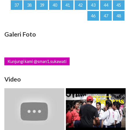
37
38
39
40
41
42
43
44
45
46
47
48
Galeri Foto
Kunjungi kami @sman1.sukawati
Video