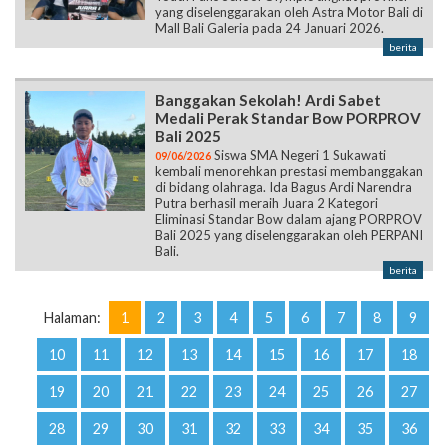
yang diselenggarakan oleh Astra Motor Bali di
Mall Bali Galeria pada 24 Januari 2026.
berita
Banggakan Sekolah! Ardi Sabet
Medali Perak Standar Bow PORPROV
Bali 2025
Siswa SMA Negeri 1 Sukawati
09/06/2026
kembali menorehkan prestasi membanggakan
di bidang olahraga. Ida Bagus Ardi Narendra
Putra berhasil meraih Juara 2 Kategori
Eliminasi Standar Bow dalam ajang PORPROV
Bali 2025 yang diselenggarakan oleh PERPANI
Bali.
berita
Halaman:
1
2
3
4
5
6
7
8
9
10
11
12
13
14
15
16
17
18
19
20
21
22
23
24
25
26
27
28
29
30
31
32
33
34
35
36