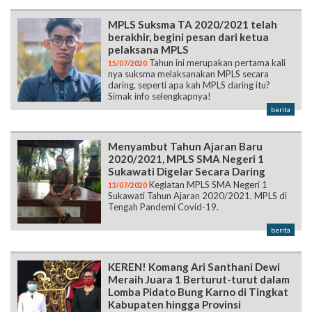
pelaksana MPLS
Tahun ini merupakan pertama kali
15/07/2020
nya suksma melaksanakan MPLS secara
daring, seperti apa kah MPLS daring itu?
Simak info selengkapnya!
berita
Menyambut Tahun Ajaran Baru
2020/2021, MPLS SMA Negeri 1
Sukawati Digelar Secara Daring
Kegiatan MPLS SMA Negeri 1
13/07/2020
Sukawati Tahun Ajaran 2020/2021. MPLS di
Tengah Pandemi Covid-19.
berita
KEREN! Komang Ari Santhani Dewi
Meraih Juara 1 Berturut-turut dalam
Lomba Pidato Bung Karno di Tingkat
Kabupaten hingga Provinsi
Pandemi COVID-19 tak
24/06/2020
menyurutkan semangat salah satu siswi
SMAN 1 SUKAWATI ini dalam mencetak
prestasi. Simak info lengkapnya!