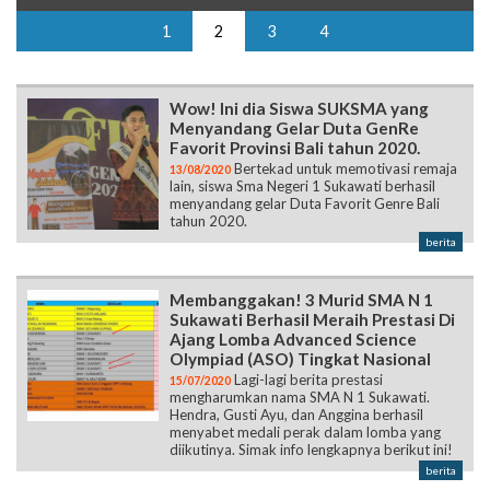
Wow! Ini dia Siswa SUKSMA yang
Menyandang Gelar Duta GenRe
Favorit Provinsi Bali tahun 2020.
Bertekad untuk memotivasi remaja
13/08/2020
lain, siswa Sma Negeri 1 Sukawati berhasil
menyandang gelar Duta Favorit Genre Bali
tahun 2020.
berita
Membanggakan! 3 Murid SMA N 1
Sukawati Berhasil Meraih Prestasi Di
Ajang Lomba Advanced Science
Olympiad (ASO) Tingkat Nasional
Lagi-lagi berita prestasi
15/07/2020
mengharumkan nama SMA N 1 Sukawati.
Hendra, Gusti Ayu, dan Anggina berhasil
menyabet medali perak dalam lomba yang
diikutinya. Simak info lengkapnya berikut ini!
berita
MPLS Suksma TA 2020/2021 telah
berakhir, begini pesan dari ketua