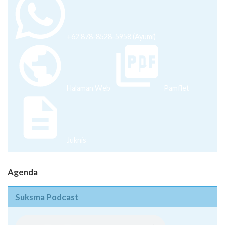
+62 878-8528-5958 (Ayumi)
Halaman Web
Pamflet
Juknis
Agenda
Suksma Podcast