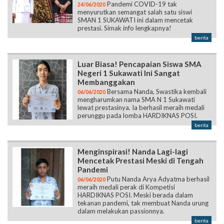
berita
Luar Biasa! Pencapaian Siswa SMA
Negeri 1 Sukawati Ini Sangat
Membanggakan
Bersama Nanda, Swastika kembali
06/06/2020
mengharumkan nama SMA N 1 Sukawati
lewat prestasinya. Ia berhasil meraih medali
perunggu pada lomba HARDIKNAS POSI.
berita
Menginspirasi! Nanda Lagi-lagi
Mencetak Prestasi Meski di Tengah
Pandemi
Putu Nanda Arya Adyatma berhasil
06/06/2020
meraih medali perak di Kompetisi
HARDIKNAS POSI. Meski berada dalam
tekanan pandemi, tak membuat Nanda urung
dalam melakukan passionnya.
berita
Penerimaan Peserta Didik Baru
(PPDB) SMA Negeri 1 Sukawati TA