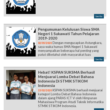
Pengumuman Kelulusan Siswa SMA
Negeri 1 Sukawati Tahun Pelajaran
2019-2020
Dengan mengucapkan Astungkara,
02/05/2020
saya waka humas SMA Negeri 1 Sukawati
menyampaikan beberapa hal penting yang
patut diketahui oleh masyarakat luas
berita
Hebat! KSPAN SUKSMA Berhasil
Menjuarai Lomba Debat Bahasa
Indonesia Di STMIK STIKOM
Indonesia
KSPAN SUKSMA berhasil menjuarai
15/02/2020
kategori Lomba Debat Bahasa Indonesia
dalam ajang PARAS ICT V oleh Himpunan
Mahasiswa Program Atudi Teknik Informatika
STMIK STIKOM Indonesia.
berita
Halaman:
1
2
3
4
5
6
7
8
9