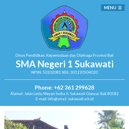
MENU
Dinas Pendidikan, Kepemudaan dan Olahraga
Provinsi Bali
SMA Negeri 1 Sukawati
NPSN: 50102081 NSS: 301220504020
Phone: +62 361 299628
Alamat:
Jalan Lettu Wayan Sutha II, Sukawati
Gianyar Bali 80582
E-mail: info@sma1-sukawati.sch.id