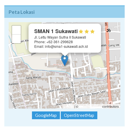
×
+
SMAN 1 Sukawati
Jl. Lettu Wayan Sutha II Sukawati
−
Phone: +62-361-299628
Email: info@sma1-sukawati.sch.id
Leaflet
| ©
OpenStreetMap
contributors
GoogleMap
OpenStreetMap