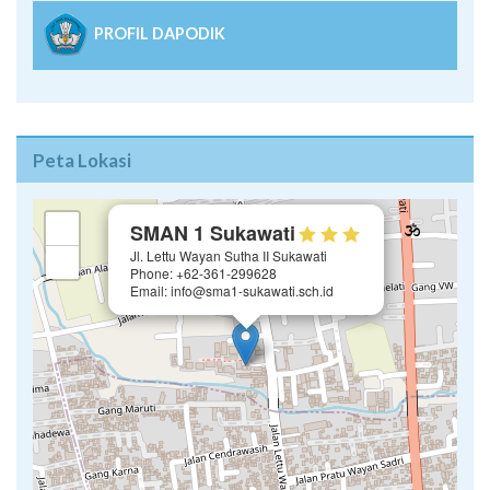
PROFIL DAPODIK
Peta Lokasi
×
+
SMAN 1 Sukawati
Jl. Lettu Wayan Sutha II Sukawati
−
Phone: +62-361-299628
Email: info@sma1-sukawati.sch.id