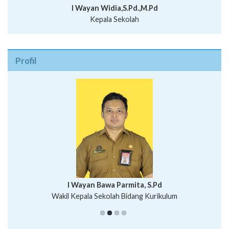
I Wayan Widia,S.Pd.,M.Pd
Kepala Sekolah
Profil
I Wayan Bawa Parmita, S.Pd
I Wayan Gede Aditya Pratita, S.Pd., M.Sn
Wakil Kepala Sekolah Bidang Kurikulum
Ni Wayan Nopi Sutantri, S.Pd.
Putu Suhartana, S.Pd.