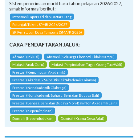
Sistem penerimaan murid baru tahun pelajaran 2026/2027,
simak informasi berikut:
Informasi Lapor Diri dan Daftar Ulang
Petunjuk Teknis SPMB 2026/2027
SK Penetapan Daya Tampung (SMA/K 2026)
CARA PENDAFTARAN JALUR:
Afirmasi (Inklusi)
Afirmasi (Keluarga Ekonomi Tidak Mampu)
Mutasi (Anak Guru)
Mutasi (Perpindahan Tugas Orang Tua/Wali)
Prestasi (Kemampuan Akademik)
Prestasi (Akademik Sains, RisTek/Akademik Lainnya)
Prestasi (Nonakademik Olahraga)
Prestasi (Nonakademik Bahasa, Seni, dan Budaya Bali)
Prestasi (Bahasa, Seni, dan Budaya Non-Bali/Non Akademik Lain)
Prestasi (Kepemimpinan)
Domisili (Kependudukan)
Domisili (Krama Desa Adat)