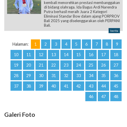
kembali menorehkan prestasi membanggakan
di bidang olahraga. Ida Bagus Ardi Narendra
Putra berhasil meraih Juara 2 Kategori
Eliminasi Standar Bow dalam ajang PORPROV
Bali 2025 yang diselenggarakan oleh PERPANI
Bali.
berita
Halaman:
1
2
3
4
5
6
7
8
9
10
11
12
13
14
15
16
17
18
19
20
21
22
23
24
25
26
27
28
29
30
31
32
33
34
35
36
37
38
39
40
41
42
43
44
45
46
47
48
Galeri Foto