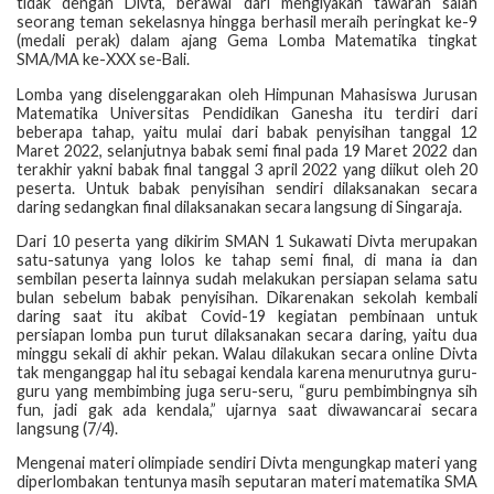
tidak dengan Divta, berawal dari mengiyakan tawaran salah
seorang teman sekelasnya hingga berhasil meraih peringkat ke-9
(medali perak) dalam ajang Gema Lomba Matematika tingkat
SMA/MA ke-XXX se-Bali.
Lomba yang diselenggarakan oleh Himpunan Mahasiswa Jurusan
Matematika Universitas Pendidikan Ganesha itu terdiri dari
beberapa tahap, yaitu mulai dari babak penyisihan tanggal 12
Maret 2022, selanjutnya babak semi final pada 19 Maret 2022 dan
terakhir yakni babak final tanggal 3 april 2022 yang diikut oleh 20
peserta. Untuk babak penyisihan sendiri dilaksanakan secara
daring sedangkan final dilaksanakan secara langsung di Singaraja.
Dari 10 peserta yang dikirim SMAN 1 Sukawati Divta merupakan
satu-satunya yang lolos ke tahap semi final, di mana ia dan
sembilan peserta lainnya sudah melakukan persiapan selama satu
bulan sebelum babak penyisihan. Dikarenakan sekolah kembali
daring saat itu akibat Covid-19 kegiatan pembinaan untuk
persiapan lomba pun turut dilaksanakan secara daring, yaitu dua
minggu sekali di akhir pekan. Walau dilakukan secara online Divta
tak menganggap hal itu sebagai kendala karena menurutnya guru-
guru yang membimbing juga seru-seru, “guru pembimbingnya sih
fun, jadi gak ada kendala,” ujarnya saat diwawancarai secara
langsung (7/4).
Mengenai materi olimpiade sendiri Divta mengungkap materi yang
diperlombakan tentunya masih seputaran materi matematika SMA