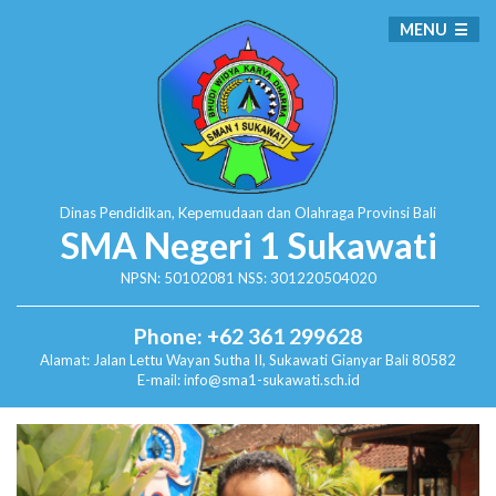
MENU
Dinas Pendidikan, Kepemudaan dan Olahraga
Provinsi Bali
SMA Negeri 1 Sukawati
NPSN: 50102081 NSS: 301220504020
Phone: +62 361 299628
Alamat:
Jalan Lettu Wayan Sutha II, Sukawati
Gianyar Bali 80582
E-mail: info@sma1-sukawati.sch.id