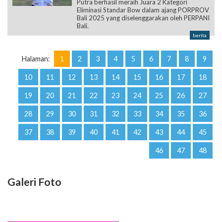
Putra berhasil meraih Juara 2 Kategori
Eliminasi Standar Bow dalam ajang PORPROV
Bali 2025 yang diselenggarakan oleh PERPANI
Bali.
berita
Halaman:
1
2
3
4
5
6
7
8
9
10
11
12
13
14
15
16
17
18
19
20
21
22
23
24
25
26
27
28
29
30
31
32
33
34
35
36
37
38
39
40
41
42
43
44
45
46
47
48
Galeri Foto