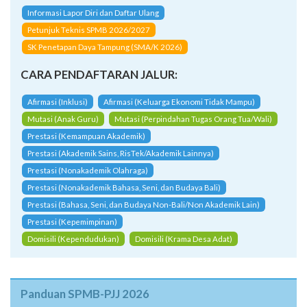
Informasi Lapor Diri dan Daftar Ulang
Petunjuk Teknis SPMB 2026/2027
SK Penetapan Daya Tampung (SMA/K 2026)
CARA PENDAFTARAN JALUR:
Afirmasi (Inklusi)
Afirmasi (Keluarga Ekonomi Tidak Mampu)
Mutasi (Anak Guru)
Mutasi (Perpindahan Tugas Orang Tua/Wali)
Prestasi (Kemampuan Akademik)
Prestasi (Akademik Sains, RisTek/Akademik Lainnya)
Prestasi (Nonakademik Olahraga)
Prestasi (Nonakademik Bahasa, Seni, dan Budaya Bali)
Prestasi (Bahasa, Seni, dan Budaya Non-Bali/Non Akademik Lain)
Prestasi (Kepemimpinan)
Domisili (Kependudukan)
Domisili (Krama Desa Adat)
Panduan SPMB-PJJ 2026