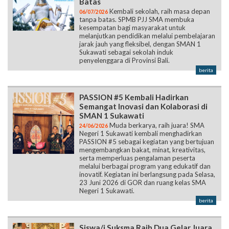
Batas
Kembali sekolah, raih masa depan
06/07/2026
tanpa batas. SPMB PJJ SMA membuka
kesempatan bagi masyarakat untuk
melanjutkan pendidikan melalui pembelajaran
jarak jauh yang fleksibel, dengan SMAN 1
Sukawati sebagai sekolah induk
penyelenggara di Provinsi Bali.
berita
PASSION #5 Kembali Hadirkan
Semangat Inovasi dan Kolaborasi di
SMAN 1 Sukawati
Muda berkarya, raih juara! SMA
24/06/2026
Negeri 1 Sukawati kembali menghadirkan
PASSION #5 sebagai kegiatan yang bertujuan
mengembangkan bakat, minat, kreativitas,
serta memperluas pengalaman peserta
melalui berbagai program yang edukatif dan
inovatif. Kegiatan ini berlangsung pada Selasa,
23 Juni 2026 di GOR dan ruang kelas SMA
Negeri 1 Sukawati.
berita
Siswa/i Suksma Raih Dua Gelar Juara