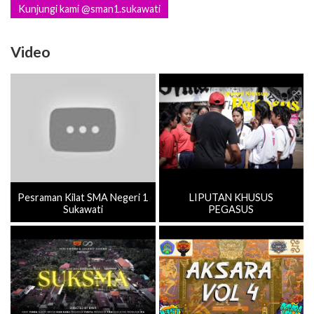
Kunjungi kami @sman1.sukawati
Video
Pesraman Kilat SMA Negeri 1
LIPUTAN KHUSUS
Sukawati
PEGASUS