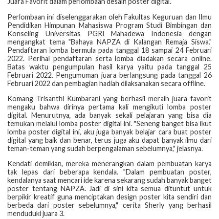
Juara Favorit dalam perlombaan desain poster digital.
Perlombaan ini diselenggarakan oleh Fakultas Keguruan dan Ilmu
Pendidikan Himpunan Mahasiswa Program Studi Bimbingan dan
Konseling Universitas PGRI Mahadewa Indonesia dengan
mengangkat tema "Bahaya NAPZA di Kalangan Remaja Siswa."
Pendaftaran lomba bermula pada tanggal 18 sampai 24 Februari
2022. Perihal pendaftaran serta lomba diadakan secara online.
Batas waktu pengumpulan hasil karya yaitu pada tanggal 25
Februari 2022. Pengumuman juara berlangsung pada tanggal 26
Februari 2022 dan pembagian hadiah dilaksanakan secara offline.
Komang Trisanthi Kumbarani yang berhasil meraih juara favorit
mengaku bahwa dirinya pertama kali mengikuti lomba poster
digital. Menurutnya, ada banyak sekali pelajaran yang bisa dia
temukan melalui lomba poster digital ini. "Seneng banget bisa ikut
lomba poster digital ini, aku juga banyak belajar cara buat poster
digital yang baik dan benar, terus juga aku dapat banyak ilmu dari
teman-teman yang sudah berpengalaman sebelumnya," jelasnya.
Kendati demikian, mereka menerangkan dalam pembuatan karya
tak lepas dari beberapa kendala. "Dalam pembuatan poster,
kendalanya saat mencari ide karena sekarang sudah banyak banget
poster tentang NAPZA. Jadi di sini kita semua dituntut untuk
berpikir kreatif guna menciptakan design poster kita sendiri dan
berbeda dari poster sebelumnya," cerita Sherly yang berhasil
menduduki juara 3.