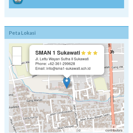
Peta Lokasi
×
+
SMAN 1 Sukawati
Jl. Lettu Wayan Sutha II Sukawati
−
Phone: +62-361-299628
Email: info@sma1-sukawati.sch.id
Leaflet
| ©
OpenStreetMap
contributors