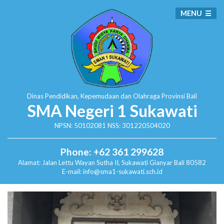
MENU
Dinas Pendidikan, Kepemudaan dan Olahraga
Provinsi Bali
SMA Negeri 1 Sukawati
NPSN: 50102081 NSS: 301220504020
Phone: +62 361 299628
Alamat:
Jalan Lettu Wayan Sutha II, Sukawati
Gianyar Bali 80582
E-mail: info@sma1-sukawati.sch.id