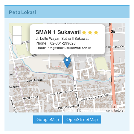
Peta Lokasi
×
+
SMAN 1 Sukawati
Jl. Lettu Wayan Sutha II Sukawati
−
Phone: +62-361-299628
Email: info@sma1-sukawati.sch.id
Leaflet
| ©
OpenStreetMap
contributors
GoogleMap
OpenStreetMap