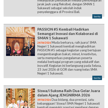
melanjutkan pendidikan melalui pembelajaran
jarak jauh yang fleksibel, dengan SMAN 1
Sukawati sebagai sekolah induk
penyelenggara di Provinsi Bali.
berita
PASSION #5 Kembali Hadirkan
Semangat Inovasi dan Kolaborasi di
SMAN 1 Sukawati
Muda berkarya, raih juara! SMA
24/06/2026
Negeri 1 Sukawati kembali menghadirkan
PASSION #5 sebagai kegiatan yang bertujuan
mengembangkan bakat, minat, kreativitas,
serta memperluas pengalaman peserta
melalui berbagai program yang edukatif dan
inovatif. Kegiatan ini berlangsung pada Selasa,
23 Juni 2026 di GOR dan ruang kelas SMA
Negeri 1 Sukawati.
berita
Siswa/i Suksma Raih Dua Gelar Juara
dalam Ajang JENGNIRMA 2026
Dua bidang, dua prestasi, satu
09/06/2026
kebanggaan! Siswa/i SMA Negeri 1 Sukawati
kembali mengukir prestasi gemilang dengan