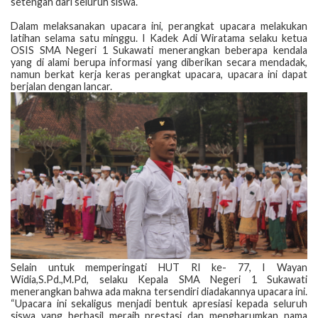
setengah dari seluruh siswa.
Dalam melaksanakan upacara ini, perangkat upacara melakukan
latihan selama satu minggu. I Kadek Adi Wiratama selaku ketua
OSIS SMA Negeri 1 Sukawati menerangkan beberapa kendala
yang di alami berupa informasi yang diberikan secara mendadak,
namun berkat kerja keras perangkat upacara, upacara ini dapat
berjalan dengan lancar.
​Selain untuk memperingati HUT RI ke- 77, I Wayan
Widia,S.Pd.,M.Pd, selaku Kepala SMA Negeri 1 Sukawati
menerangkan bahwa ada makna tersendiri diadakannya upacara ini.
“Upacara ini sekaligus menjadi bentuk apresiasi kepada seluruh
siswa yang berhasil meraih prestasi dan mengharumkan nama