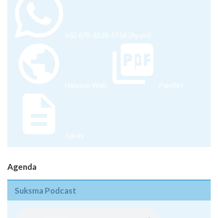
+62 878-8528-5958 (Ayumi)
Halaman Web
Pamflet
Juknis
Agenda
Suksma Podcast