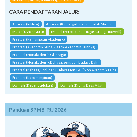
SK Penetapan Daya Tampung (SMA/K 2026)
CARA PENDAFTARAN JALUR:
Afirmasi (Inklusi)
Afirmasi (Keluarga Ekonomi Tidak Mampu)
Mutasi (Anak Guru)
Mutasi (Perpindahan Tugas Orang Tua/Wali)
Prestasi (Kemampuan Akademik)
Prestasi (Akademik Sains, RisTek/Akademik Lainnya)
Prestasi (Nonakademik Olahraga)
Prestasi (Nonakademik Bahasa, Seni, dan Budaya Bali)
Prestasi (Bahasa, Seni, dan Budaya Non-Bali/Non Akademik Lain)
Prestasi (Kepemimpinan)
Domisili (Kependudukan)
Domisili (Krama Desa Adat)
Panduan SPMB-PJJ 2026