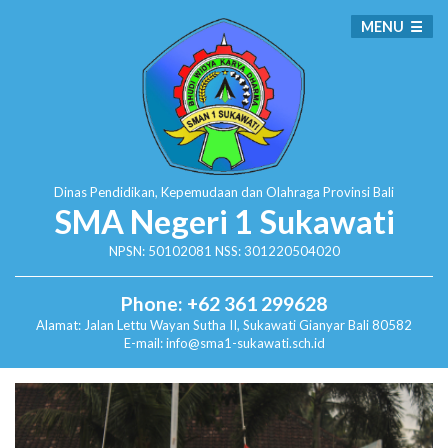
MENU
Dinas Pendidikan, Kepemudaan dan Olahraga
Provinsi Bali
SMA Negeri 1 Sukawati
NPSN: 50102081 NSS: 301220504020
Phone: +62 361 299628
Alamat:
Jalan Lettu Wayan Sutha II, Sukawati
Gianyar Bali 80582
E-mail: info@sma1-sukawati.sch.id