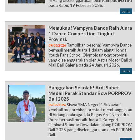
IX yang diselenggarakan oleh Kampus INSTIKI
pada Rabu, 19 Februari 2026.
berita
Memukau! Vampyra Dance Raih Juara
1 Dance Competition Tingkat
Provinsi.
Tampilkan pesona! Vampyra Dance
09/06/2026
berhasil meraih Juara 1 dalam ajang Honda
Youth Fans School Olympic tingkat provinsi
yang diselenggarakan oleh Astra Motor Bali di
Mall Bali Galeria pada 24 Januari 2026.
berita
Banggakan Sekolah! Ardi Sabet
Medali Perak Standar Bow PORPROV
Bali 2025
Siswa SMA Negeri 1 Sukawati
09/06/2026
kembali menorehkan prestasi membanggakan
di bidang olahraga. Ida Bagus Ardi Narendra
Putra berhasil meraih Juara 2 Kategori
Eliminasi Standar Bow dalam ajang PORPROV
Bali 2025 yang diselenggarakan oleh PERPANI
Bali.