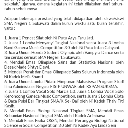
sekolah,” ujarnya, dimana kegiatan ini telah dilakukan dari tahun-
tahun sebelumnya.
​Adapun beberapa prestasi yang telah didapatkan oleh siswa/siswi
SMA Negeri 1 Sukawati dalam kurun waktu satu bulan terakhir,
yaitu :
1. Juara 1 Pencat Silat oleh Ni Putu Arya Taru Jati.
2. Juara 1 Lomba Menyanyi Tingkat Nasional serta Juara 3 Lomba
Band Ganeca Music Competition 3.0 oleh Ni Putu Intan Cahyani.
3. Juara Umum Honda Student Olympic oleh Vampyra Dance serta
tim cerdas cermat SMA Negeri 1 Sukawati.
4. Mendali Emas Olimpiade Sains dan Statistika Nasional oleh
Desak Made Sintya Dewi.
5. Mendali Perak dan Emas Olimpiade Sains Seluruh Indonesia oleh
Ni Kadek Melia Shanti.
6. Juara Umum Lomba Pidato Himpunan Mahasiswa Program Studi
Ilmu Administrasi Negara FISIP UNWAR oleh KSPAN SUKSMA.
7. Juara 1 Lomba Vocal Solo Marcia 1.0, Juara 1 Lomba Vocal Solo
Keroncong Ganeca Music Competition, serta Juara 3 Lomba Cipta
& Baca Puisi Bali Tingkat SMA/K Se- Bali oleh Ni Kadek Thaly Titi
Kasih.
8. Mendali Emas Biologi Nasional Tingkat SMA, Mendali Emas
Kebumian Nasional Tingkat SMA oleh I Kadek Arimbawa
9. Mendali Emas Fisika OSSN, Mendali Perunggu Biologi National
Science & Social Competition 3.0 oleh Ni Kadek Ayu Linda Seni