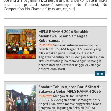
potensi diri, bagaimana kita berpartisipasi & berkompetensi maka
pasti ada prestasi, seperti semboyan ‘No Contest, No
Competition, No Champion’. (yun, aca, cin, sur)
MPLS RAMAH 2026 Berakhir,
Membawa Kesan Semangat
Kebersamaan
Semarak antusias mewarnai hari
17/07/2026
terakhir MPLS SMA Negeri 1 Sukawati yang
dilaksanakan pada Jumat, 17 Juli 2026.
Kegiatan penutup ini diisi dengan edukasi dan
aksi kreativitas guna membangun semangat
berprestasi dan karakter unggul di kalangan
peserta didik baru.
berita
Sambut Tahun Ajaran Baru! SMAN 1
Sukawati Gelar MPLS RAMAH 2026
Mengawali Tahun Ajaran
13/07/2026
2026/2027 dengan penuh semangat, SMA
Negeri 1 Sukawati menyelenggarakan Masa
Pengenalan Lingkungan Sekolah (MPLS)