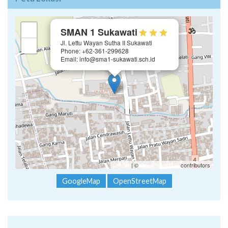
×
+
SMAN 1 Sukawati
Jl. Lettu Wayan Sutha II Sukawati
−
Phone: +62-361-299628
Email: info@sma1-sukawati.sch.id
Leaflet
| ©
OpenStreetMap
contributors
GoogleMap
OpenStreetMap