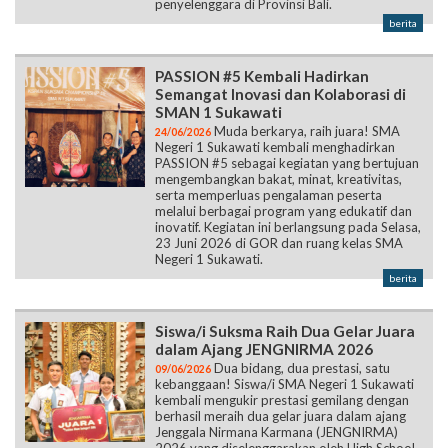
penyelenggara di Provinsi Bali.
berita
PASSION #5 Kembali Hadirkan
Semangat Inovasi dan Kolaborasi di
SMAN 1 Sukawati
Muda berkarya, raih juara! SMA
24/06/2026
Negeri 1 Sukawati kembali menghadirkan
PASSION #5 sebagai kegiatan yang bertujuan
mengembangkan bakat, minat, kreativitas,
serta memperluas pengalaman peserta
melalui berbagai program yang edukatif dan
inovatif. Kegiatan ini berlangsung pada Selasa,
23 Juni 2026 di GOR dan ruang kelas SMA
Negeri 1 Sukawati.
berita
Siswa/i Suksma Raih Dua Gelar Juara
dalam Ajang JENGNIRMA 2026
Dua bidang, dua prestasi, satu
09/06/2026
kebanggaan! Siswa/i SMA Negeri 1 Sukawati
kembali mengukir prestasi gemilang dengan
berhasil meraih dua gelar juara dalam ajang
Jenggala Nirmana Karmana (JENGNIRMA)