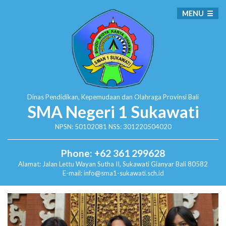
MENU
Dinas Pendidikan, Kepemudaan dan Olahraga
Provinsi Bali
SMA Negeri 1 Sukawati
NPSN: 50102081 NSS: 301220504020
Phone: +62 361 299628
Alamat:
Jalan Lettu Wayan Sutha II, Sukawati
Gianyar Bali 80582
E-mail: info@sma1-sukawati.sch.id