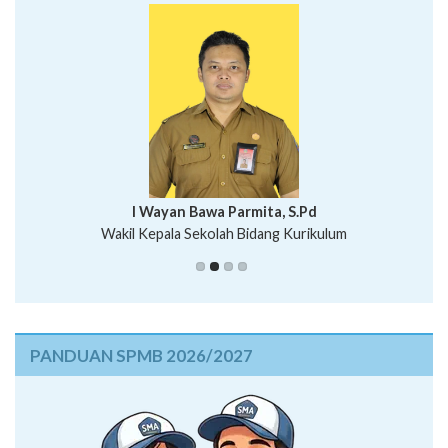
I Wayan Bawa Parmita, S.Pd
I Wayan Gede Aditya Pratita, S.Pd., M.Sn
Wakil Kepala Sekolah Bidang Kurikulum
Ni Wayan Nopi Sutantri, S.Pd.
Putu Suhartana, S.Pd.
PANDUAN SPMB 2026/2027