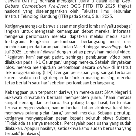
Cahyani (XII F1) berhasil menggaet Juara 3 dalam ajang
Geo-
Debate Competition Pre-Event
OGG FITB ITB 2025 tingkat
nasional yang diselenggarakan oleh Fakultas Ilmu Kebumian
Institut Teknologi Bandung (ITB) pada Sabtu, 5 Juli 2025.
Ketiganya mengaku bahwa alasan mengikuti lomba ini yaitu sebagai
langkah untuk mengasah kemampuan debat mereka. Informasi
mengenai perlombaan mereka dapatkan melalui media sosial
Instagram. Rangkaian perlombaan berlangsung mulai dari
pembukaan pendaftaran pada bulan Maret hingga
awarding
pada 5
Juli 2025. Lomba ini diawali dengan tahap penyisihan melalui video.
“Kegiatan kami sangat padat, sehingga pembuatan video baru
dilakukan pada H-1 Galungan,” ungkap mereka. Setelah dinyatakan
lolos, mereka melanjutkan perlombaan secara
offline
di Institut
Teknologi Bandung (ITB). Dengan persiapan yang sangat terbatas
karena waktu terbagi dengan kesibukan masing-masing, mereka
tetap berlatih satu hari sebelum perlombaan berlangsung.
Kebanggaan pun terpancar dari wajah mereka saat SMA Negeri 1
Sukawati dinyatakan berhasil memperoleh juara. “Kami merasa
sangat senang dan terharu. Jika pulang tanpa hasil, tentu akan
terasa mengecewakan, namun berkat Tuhan akhirnya kami bisa
membawa pulang gelar juara,” tambah mereka. Sebagai penutup,
ketiganya menyampaikan pesan kepada seluruh siswa Suksma,
“Tidak ada salahnya mencoba. Percayalah pada usaha yang sudah
dilakukan. Apapun hasilnya, setidaknya kamu sudah berusaha yang
terbaik.” (mnk&ars)