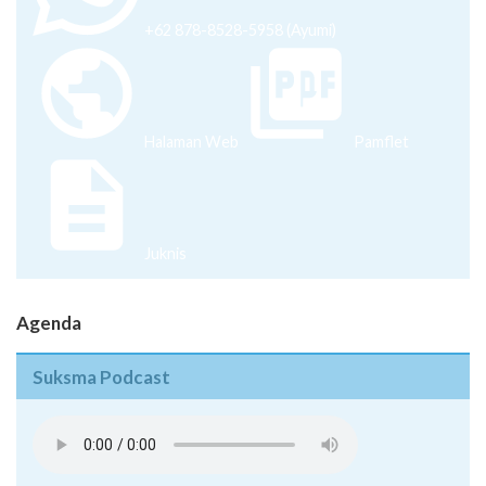
+62 878-8528-5958 (Ayumi)
Halaman Web
Pamflet
Juknis
Agenda
Suksma Podcast