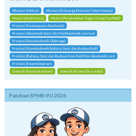
Afirmasi (Inklusi)
Afirmasi (Keluarga Ekonomi Tidak Mampu)
Mutasi (Anak Guru)
Mutasi (Perpindahan Tugas Orang Tua/Wali)
Prestasi (Kemampuan Akademik)
Prestasi (Akademik Sains, RisTek/Akademik Lainnya)
Prestasi (Nonakademik Olahraga)
Prestasi (Nonakademik Bahasa, Seni, dan Budaya Bali)
Prestasi (Bahasa, Seni, dan Budaya Non-Bali/Non Akademik Lain)
Prestasi (Kepemimpinan)
Domisili (Kependudukan)
Domisili (Krama Desa Adat)
Panduan SPMB-PJJ 2026