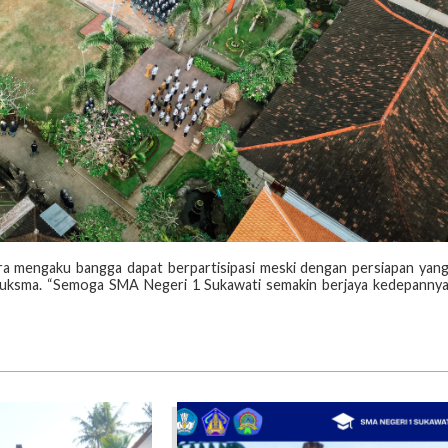
a mengaku bangga dapat berpartisipasi meski dengan persiapan yan
 Suksma. “Semoga SMA Negeri 1 Sukawati semakin berjaya kedepanny