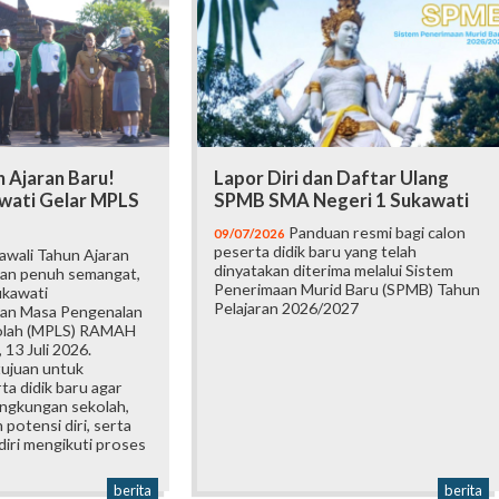
 Ajaran Baru!
Lapor Diri dan Daftar Ulang
wati Gelar MPLS
SPMB SMA Negeri 1 Sukawati
Panduan resmi bagi calon
09/07/2026
peserta didik baru yang telah
wali Tahun Ajaran
dinyatakan diterima melalui Sistem
an penuh semangat,
Penerimaan Murid Baru (SPMB) Tahun
ukawati
Pelajaran 2026/2027
an Masa Pengenalan
olah (MPLS) RAMAH
 13 Juli 2026.
tujuan untuk
a didik baru agar
ingkungan sekolah,
otensi diri, serta
iri mengikuti proses
berita
berita