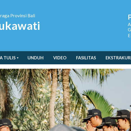
hraga
Provinsi Bali
ukawati
A
G
E
A TULIS
UNDUH
VIDEO
FASILITAS
EKSTRAKUR