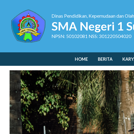
Dinas Pendidikan, Kepemudaan dan Ola
SMA Negeri 1 S
NPSN: 50102081 NSS: 301220504020
HOME
BERITA
KARY