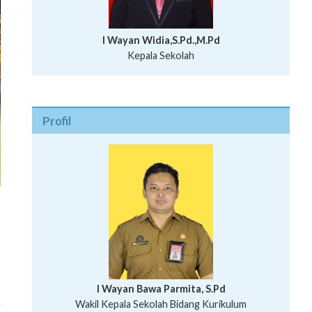
I Wayan Widia,S.Pd.,M.Pd
Kepala Sekolah
Profil
I Wayan Bawa Parmita, S.Pd
,
I Wayan Gede Aditya Pratita, S.Pd., M.Sn
Wakil Kepala Sekolah Bidang Kurikulum
g
Ni Wayan Nopi Sutantri, S.Pd.
Putu Suhartana, S.Pd.
Wakil Kepala Sekolah Bidang Kesiswaan