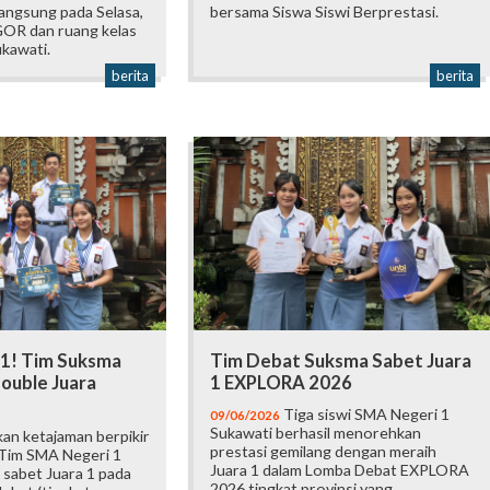
langsung pada Selasa,
bersama Siswa Siswi Berprestasi.
 GOR dan ruang kelas
kawati.
berita
berita
 1! Tim Suksma
Tim Debat Suksma Sabet Juara
ouble Juara
1 EXPLORA 2026
Tiga siswi SMA Negeri 1
09/06/2026
Sukawati berhasil menorehkan
an ketajaman berpikir
prestasi gemilang dengan meraih
 Tim SMA Negeri 1
Juara 1 dalam Lomba Debat EXPLORA
 sabet Juara 1 pada
2026 tingkat provinsi yang