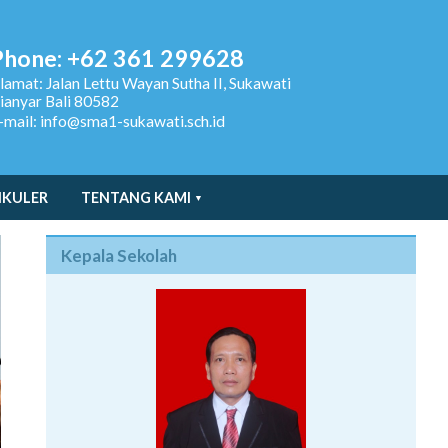
Phone: +62 361 299628
lamat:
Jalan Lettu Wayan Sutha II, Sukawati
ianyar Bali 80582
-mail: info@sma1-sukawati.sch.id
IKULER
TENTANG KAMI
Kepala Sekolah