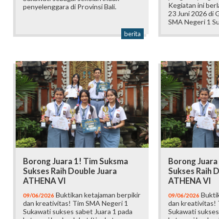
Kegiatan ini ber
penyelenggara di Provinsi Bali.
23 Juni 2026 di
SMA Negeri 1 Su
berita
Borong Juara 1! Tim Suksma
Borong Juara
Sukses Raih Double Juara
Sukses Raih D
ATHENA VI
ATHENA VI
Buktikan ketajaman berpikir
Buktik
09/06/2026
09/06/2026
dan kreativitas! Tim SMA Negeri 1
dan kreativitas!
Sukawati sukses sabet Juara 1 pada
Sukawati sukses