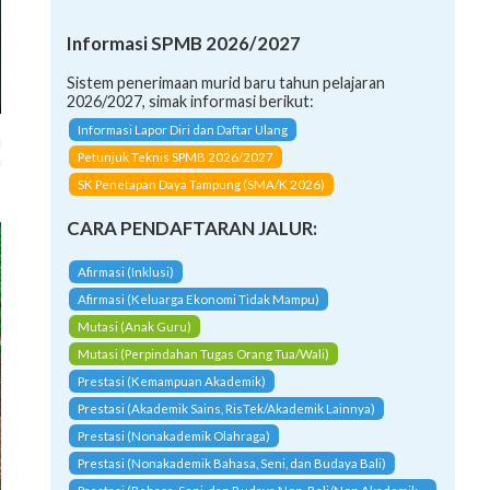
Informasi SPMB 2026/2027
Sistem penerimaan murid baru tahun pelajaran
2026/2027, simak informasi berikut:
u
Informasi Lapor Diri dan Daftar Ulang
n
Petunjuk Teknis SPMB 2026/2027
-
SK Penetapan Daya Tampung (SMA/K 2026)
CARA PENDAFTARAN JALUR:
Afirmasi (Inklusi)
Afirmasi (Keluarga Ekonomi Tidak Mampu)
Mutasi (Anak Guru)
Mutasi (Perpindahan Tugas Orang Tua/Wali)
Prestasi (Kemampuan Akademik)
Prestasi (Akademik Sains, RisTek/Akademik Lainnya)
Prestasi (Nonakademik Olahraga)
Prestasi (Nonakademik Bahasa, Seni, dan Budaya Bali)