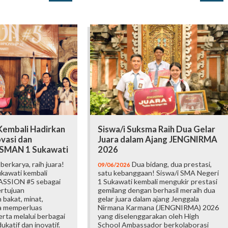
embali Hadirkan
Siswa/i Suksma Raih Dua Gelar
vasi dan
Juara dalam Ajang JENGNIRMA
i SMAN 1 Sukawati
2026
erkarya, raih juara!
Dua bidang, dua prestasi,
09/06/2026
kawati kembali
satu kebanggaan! Siswa/i SMA Negeri
ASSION #5 sebagai
1 Sukawati kembali mengukir prestasi
ertujuan
gemilang dengan berhasil meraih dua
bakat, minat,
gelar juara dalam ajang Jenggala
ta memperluas
Nirmana Karmana (JENGNIRMA) 2026
rta melalui berbagai
yang diselenggarakan oleh High
katif dan inovatif.
School Ambassador berkolaborasi