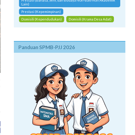
Prestasi (Bahasa, Seni, dan Budaya Non-Bali/Non Akademik
Lain)
Prestasi (Kepemimpinan)
Domisili (Kependudukan)
Domisili (Krama Desa Adat)
Panduan SPMB-PJJ 2026
g
a