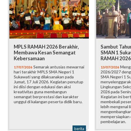
MPLS RAMAH 2026 Berakhir,
Sambut Tahun
Membawa Kesan Semangat
SMAN 1 Suka
Kebersamaan
RAMAH 2026
Semarak antusias mewarnai
Menga
17/07/2026
13/07/2026
hari terakhir MPLS SMA Negeri 1
2026/2027 deng
Sukawati yang dilaksanakan pada
SMA Negeri 1 S
Jumat, 17 Juli 2026. Kegiatan penutup
menyelenggarak
ini diisi dengan edukasi dan aksi
Lingkungan Sek
kreativitas guna membangun
2026 pada Senin,
semangat berprestasi dan karakter
Kegiatan ini ber
unggul di kalangan peserta didik baru.
membekali pesert
lebih mengenal l
mengembangkan p
mempersiapkan d
pembelajaran.
berita