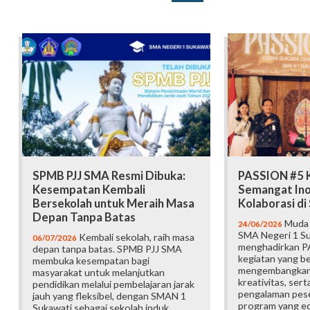
SPMB PJJ SMA Resmi Dibuka:
PASSION #5 K
Kesempatan Kembali
Semangat Ino
Bersekolah untuk Meraih Masa
Kolaborasi d
Depan Tanpa Batas
Muda b
24/06/2026
SMA Negeri 1 Su
Kembali sekolah, raih masa
06/07/2026
menghadirkan P
depan tanpa batas. SPMB PJJ SMA
kegiatan yang b
membuka kesempatan bagi
mengembangkan 
masyarakat untuk melanjutkan
kreativitas, ser
pendidikan melalui pembelajaran jarak
pengalaman pese
jauh yang fleksibel, dengan SMAN 1
program yang edu
Sukawati sebagai sekolah induk