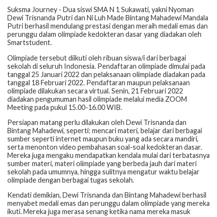
Suksma Journey - Dua siswi SMA N 1 Sukawati, yakni Nyoman
Dewi Trisnanda Putri dan Ni Luh Made Bintang Mahadewi Mandala
Putri berhasil mendulang prestasi dengan meraih medali emas dan
perunggu dalam olimpiade kedokteran dasar yang diadakan oleh
Smartstudent.
Olimpiade tersebut diikuti oleh ribuan siswa/i dari berbagai
sekolah di seluruh Indonesia. Pendaftaran olimpiade dimulai pada
tanggal 25 Januari 2022 dan pelaksanaan olimpiade diadakan pada
tanggal 18 Februari 2022. Pendaftaran maupun pelaksanaan
olimpiade dilakukan secara virtual. Senin, 21 Februari 2022
diadakan pengumuman hasil olimpiade melalui media ZOOM
Meeting pada pukul 15.00-16.00 WIB.
Persiapan matang perlu dilakukan oleh Dewi Trisnanda dan
Bintang Mahadewi, seperti: mencari materi, belajar dari berbagai
sumber seperti internet maupun buku yang ada secara mandiri,
serta menonton video pembahasan soal-soal kedokteran dasar.
Mereka juga mengaku mendapatkan kendala mulai dari terbatasnya
sumber materi, materi olimpiade yang berbeda jauh dari materi
sekolah pada umumnya, hingga sulitnya mengatur waktu belajar
olimpiade dengan berbagai tugas sekolah.
Kendati demikian, Dewi Trisnanda dan Bintang Mahadewi berhasil
menyabet medali emas dan perunggu dalam olimpiade yang mereka
ikuti. Mereka juga merasa senang ketika nama mereka masuk