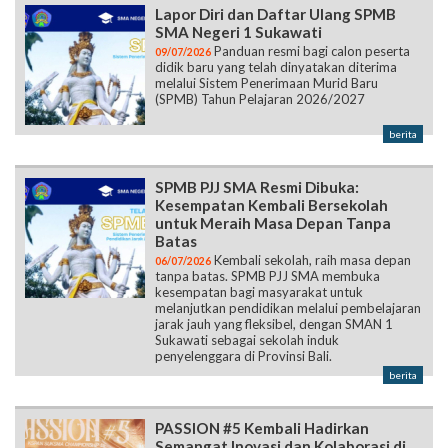
Lapor Diri dan Daftar Ulang SPMB
SMA Negeri 1 Sukawati
Panduan resmi bagi calon peserta
09/07/2026
didik baru yang telah dinyatakan diterima
melalui Sistem Penerimaan Murid Baru
(SPMB) Tahun Pelajaran 2026/2027
berita
SPMB PJJ SMA Resmi Dibuka:
Kesempatan Kembali Bersekolah
untuk Meraih Masa Depan Tanpa
Batas
Kembali sekolah, raih masa depan
06/07/2026
tanpa batas. SPMB PJJ SMA membuka
kesempatan bagi masyarakat untuk
melanjutkan pendidikan melalui pembelajaran
jarak jauh yang fleksibel, dengan SMAN 1
Sukawati sebagai sekolah induk
penyelenggara di Provinsi Bali.
berita
PASSION #5 Kembali Hadirkan
Semangat Inovasi dan Kolaborasi di