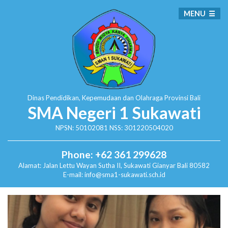
MENU
Dinas Pendidikan, Kepemudaan dan Olahraga
Provinsi Bali
SMA Negeri 1 Sukawati
NPSN: 50102081 NSS: 301220504020
Phone: +62 361 299628
Alamat:
Jalan Lettu Wayan Sutha II, Sukawati
Gianyar Bali 80582
E-mail: info@sma1-sukawati.sch.id