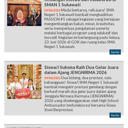
SMAN 1 Sukawati
Muda berkarya, raih juara! SMA
24/06/2026
Negeri 1 Sukawati kembali menghadirkan
PASSION #5 sebagai kegiatan yang bertujuan
mengembangkan bakat, minat, kreativitas,
serta memperluas pengalaman peserta
melalui berbagai program yang edukatif dan
inovatif. Kegiatan ini berlangsung pada Selasa,
23 Juni 2026 di GOR dan ruang kelas SMA
Negeri 1 Sukawati.
berita
Siswa/i Suksma Raih Dua Gelar Juara
dalam Ajang JENGNIRMA 2026
Dua bidang, dua prestasi, satu
09/06/2026
kebanggaan! Siswa/i SMA Negeri 1 Sukawati
kembali mengukir prestasi gemilang dengan
berhasil meraih dua gelar juara dalam ajang
Jenggala Nirmana Karmana (JENGNIRMA)
2026 yang diselenggarakan oleh High School
Ambassador berkolaborasi bersama Siswa
Siswi Berprestasi.
berita