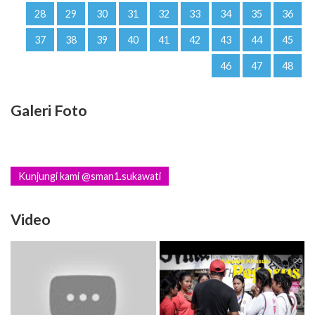
28
29
30
31
32
33
34
35
36
37
38
39
40
41
42
43
44
45
46
47
48
Galeri Foto
Kunjungi kami @sman1.sukawati
Video