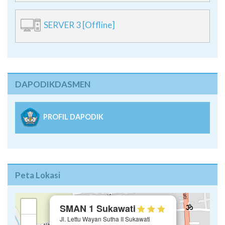
SERVER 3 [Offline]
DAPODIKDASMEN
PROFIL DAPODIK
Peta Lokasi
×
+
SMAN 1 Sukawati
Jl. Lettu Wayan Sutha II Sukawati
−