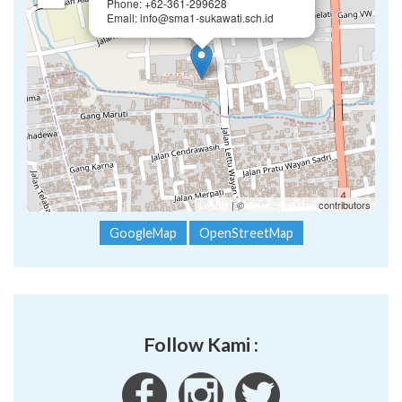
Phone: +62-361-299628
Email: info@sma1-sukawati.sch.id
Leaflet
| ©
OpenStreetMap
contributors
GoogleMap
OpenStreetMap
Follow Kami :