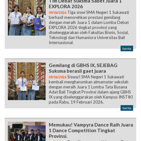
Tim Debat Suksma Sabet Juara 1
EXPLORA 2026
Tiga siswi SMA Negeri 1 Sukawati
09/06/2026
berhasil menorehkan prestasi gemilang
dengan meraih Juara 1 dalam Lomba Debat
EXPLORA 2026 tingkat provinsi yang
diselenggarakan oleh Fakultas Bisnis, Sosial,
Teknologi dan Humaniora Universitas Bali
Internasional.
berita
Gemilang di GBHS IX, SEJEBAG
Suksma berasil gaet juara
Siswa/i SMA Negeri 1 Sukawati
09/06/2026
kembali mengharumkan almamater sekolah
dengan meraih Juara 1 Lomba Tata Busana
Adat Bali Tingkat Provinsi dalam ajang GBHS
IX yang diselenggarakan oleh Kampus INSTIKI
pada Rabu, 19 Februari 2026.
berita
Memukau! Vampyra Dance Raih Juara
1 Dance Competition Tingkat
Provinsi.