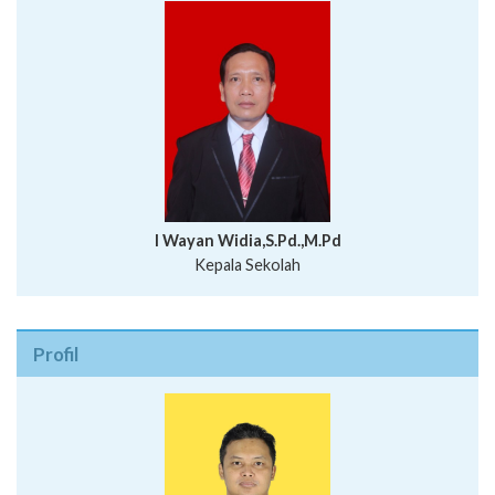
I Wayan Widia,S.Pd.,M.Pd
Kepala Sekolah
Profil