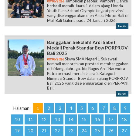
Tampilkan pesona! Vampyra Dance
09/06/2026
berhasil meraih Juara 1 dalam ajang Honda
Youth Fans School Olympic tingkat provinsi
yang diselenggarakan oleh Astra Motor Bali di
Mall Bali Galeria pada 24 Januari 2026.
berita
Banggakan Sekolah! Ardi Sabet
Medali Perak Standar Bow PORPROV
Bali 2025
Siswa SMA Negeri 1 Sukawati
09/06/2026
kembali menorehkan prestasi membanggakan
di bidang olahraga. Ida Bagus Ardi Narendra
Putra berhasil meraih Juara 2 Kategori
Eliminasi Standar Bow dalam ajang PORPROV
Bali 2025 yang diselenggarakan oleh PERPANI
Bali.
berita
Halaman:
1
2
3
4
5
6
7
8
9
10
11
12
13
14
15
16
17
18
19
20
21
22
23
24
25
26
27