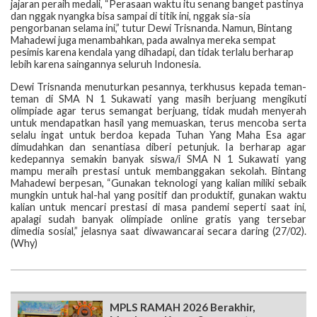
jajaran peraih medali, “Perasaan waktu itu senang banget pastinya
dan nggak nyangka bisa sampai di titik ini, nggak sia-sia
pengorbanan selama ini,” tutur Dewi Trisnanda. Namun, Bintang
Mahadewi juga menambahkan, pada awalnya mereka sempat
pesimis karena kendala yang dihadapi, dan tidak terlalu berharap
lebih karena saingannya seluruh Indonesia.
Dewi Trisnanda menuturkan pesannya, terkhusus kepada teman-
teman di SMA N 1 Sukawati yang masih berjuang mengikuti
olimpiade agar terus semangat berjuang, tidak mudah menyerah
untuk mendapatkan hasil yang memuaskan, terus mencoba serta
selalu ingat untuk berdoa kepada Tuhan Yang Maha Esa agar
dimudahkan dan senantiasa diberi petunjuk. Ia berharap agar
kedepannya semakin banyak siswa/i SMA N 1 Sukawati yang
mampu meraih prestasi untuk membanggakan sekolah. Bintang
Mahadewi berpesan, “Gunakan teknologi yang kalian miliki sebaik
mungkin untuk hal-hal yang positif dan produktif, gunakan waktu
kalian untuk mencari prestasi di masa pandemi seperti saat ini,
apalagi sudah banyak olimpiade online gratis yang tersebar
dimedia sosial,” jelasnya saat diwawancarai secara daring (27/02).
(Why)
MPLS RAMAH 2026 Berakhir,