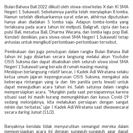
Bulan Bahasa Bali 2022 diikuti oleh siswa-siswi kelas X dan XI SMA
Negeri 1 Sukawati. Sebelumnya panitia telah menyiapkan 8 lomba.
Namun setelah dikeluarkannya surat edaran, akhirnya diputuskan
hanya akan diadakan 5 lomba saja. Adapun lomba-lomba yang
terlaksana pada acara tahun ini meliputi, Baligrafi, cipta dan baca
puisi Bali, mesatua Bali, Dharma Wacana, dan lomba lagu pop Bali.
Kendati demikian, para siswa-siswi SMA Negeri 1 Sukawati tetap
antusias untuk mengikuti perlombaan-perlombaan tersebut.
Pembukaan dan juga penutupan dalam rangka Bulan Bahasa Bali
tahun ini juga disiarkan secara langsung melalui akun Youtube
OSIS Suksma dan dapat disaksikan oleh seluruh siswa siswi SMA
Negeri 1 Sukawati yang berada di rumah masing-masing.
Meskipun berlangsung relatif lancar, I Kadek Adi Wiratama selaku
ketua umum jajaran kepengurusan OSIS Suksma, mengakui ada
beberapa rintangan yang ia dan tim panitia perlu lewati untuk
dapat mewujudkan acara tahun ini. Salah satunya dalam rangka
mempersiapkan acara. “Mungkin pada saat persiapannnya karena
situasi saat ini masih kurang memungkinkan dan kasus Covid-19
sedang melonjaknya, kita melakukan persiapan dengan sangat
minim dan terbatas,” ujar I Kadek Adi Wiratama saat diwawancarai
secara daring Jumat (11/2).
Banyaknya kendala tidak menyurutkan semangat mereka dalam
mempersiapkan acara ini dengan sungguh-sungguh agar dapat