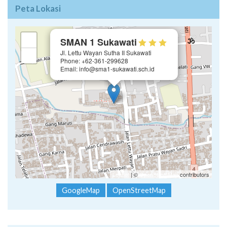
Peta Lokasi
×
+
SMAN 1 Sukawati
Jl. Lettu Wayan Sutha II Sukawati
−
Phone: +62-361-299628
Email: info@sma1-sukawati.sch.id
Leaflet
| ©
OpenStreetMap
contributors
GoogleMap
OpenStreetMap