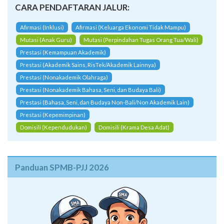
CARA PENDAFTARAN JALUR:
Afirmasi (Inklusi)
Afirmasi (Keluarga Ekonomi Tidak Mampu)
Mutasi (Anak Guru)
Mutasi (Perpindahan Tugas Orang Tua/Wali)
Prestasi (Kemampuan Akademik)
Prestasi (Akademik Sains, RisTek/Akademik Lainnya)
Prestasi (Nonakademik Olahraga)
Prestasi (Nonakademik Bahasa, Seni, dan Budaya Bali)
Prestasi (Bahasa, Seni, dan Budaya Non-Bali/Non Akademik Lain)
Prestasi (Kepemimpinan)
Domisili (Kependudukan)
Domisili (Krama Desa Adat)
Panduan SPMB-PJJ 2026