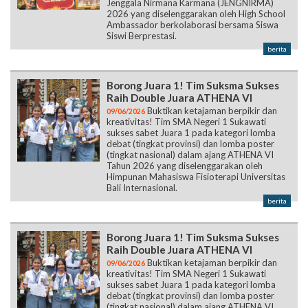
Jenggala Nirmana Karmana (JENGNIRMA)
2026 yang diselenggarakan oleh High School
Ambassador berkolaborasi bersama Siswa
Siswi Berprestasi.
berita
Borong Juara 1! Tim Suksma Sukses
Raih Double Juara ATHENA VI
Buktikan ketajaman berpikir dan
09/06/2026
kreativitas! Tim SMA Negeri 1 Sukawati
sukses sabet Juara 1 pada kategori lomba
debat (tingkat provinsi) dan lomba poster
(tingkat nasional) dalam ajang ATHENA VI
Tahun 2026 yang diselenggarakan oleh
Himpunan Mahasiswa Fisioterapi Universitas
Bali Internasional.
berita
Borong Juara 1! Tim Suksma Sukses
Raih Double Juara ATHENA VI
Buktikan ketajaman berpikir dan
09/06/2026
kreativitas! Tim SMA Negeri 1 Sukawati
sukses sabet Juara 1 pada kategori lomba
debat (tingkat provinsi) dan lomba poster
(tingkat nasional) dalam ajang ATHENA VI