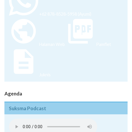
+62 878-8528-5958 (Ayumi)
Halaman Web
Pamflet
Juknis
Agenda
Suksma Podcast