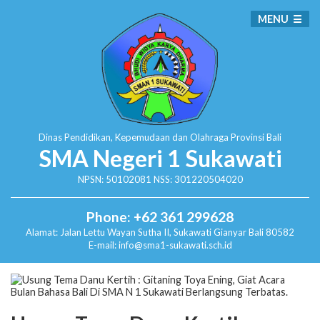
MENU
Dinas Pendidikan, Kepemudaan dan Olahraga
Provinsi Bali
SMA Negeri 1 Sukawati
NPSN: 50102081 NSS: 301220504020
Phone: +62 361 299628
Alamat:
Jalan Lettu Wayan Sutha II, Sukawati
Gianyar Bali 80582
E-mail: info@sma1-sukawati.sch.id