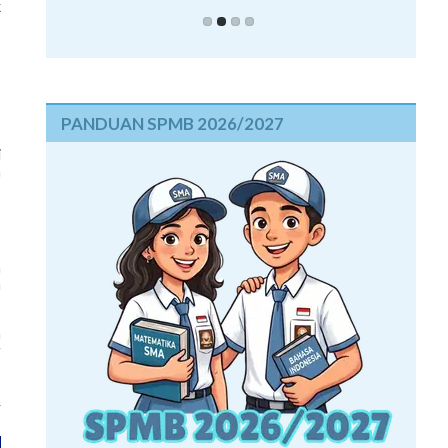
k
PANDUAN SPMB 2026/2027
i
n
,
a
a
n
g