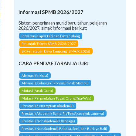
Informasi SPMB 2026/2027
Sistem penerimaan murid baru tahun pelajaran
2026/2027, simak informasi berikut:
Informasi Lapor Diri dan Daftar Ulang
Petunjuk Teknis SPMB 2026/2027
SK Penetapan Daya Tampung (SMA/K 2026)
CARA PENDAFTARAN JALUR:
Afirmasi (Inklusi)
Afirmasi (Keluarga Ekonomi Tidak Mampu)
Mutasi (Anak Guru)
Mutasi (Perpindahan Tugas Orang Tua/Wali)
Prestasi (Kemampuan Akademik)
Prestasi (Akademik Sains, RisTek/Akademik Lainnya)
Prestasi (Nonakademik Olahraga)
Prestasi (Nonakademik Bahasa, Seni, dan Budaya Bali)