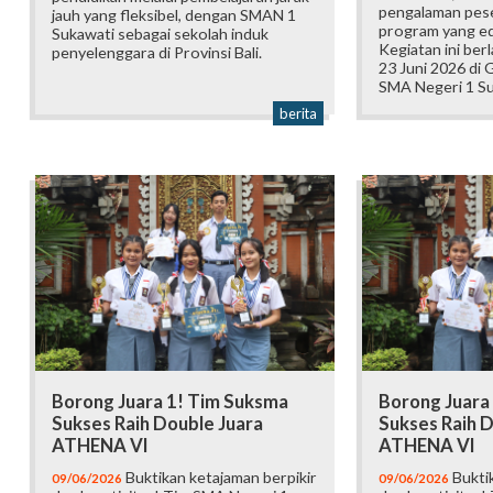
pengalaman pese
jauh yang fleksibel, dengan SMAN 1
program yang edu
Sukawati sebagai sekolah induk
Kegiatan ini ber
penyelenggara di Provinsi Bali.
23 Juni 2026 di
SMA Negeri 1 Su
berita
Borong Juara 1! Tim Suksma
Borong Juara
Sukses Raih Double Juara
Sukses Raih D
ATHENA VI
ATHENA VI
Buktikan ketajaman berpikir
Buktik
09/06/2026
09/06/2026