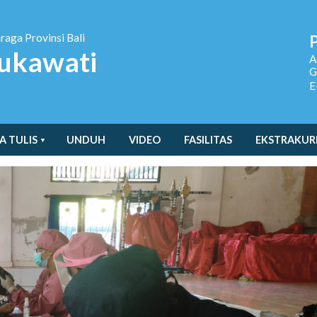
hraga
Provinsi Bali
ukawati
A
G
E
A TULIS
UNDUH
VIDEO
FASILITAS
EKSTRAKUR