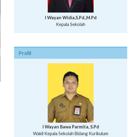
I Wayan Widia,S.Pd.,M.Pd
Kepala Sekolah
Profil
u
I Wayan Bawa Parmita, S.Pd
I Wayan Gede Aditya Pratita, S.Pd., M.Sn
Wakil Kepala Sekolah Bidang Kurikulum
t
Ni Wayan Nopi Sutantri, S.Pd.
Putu Suhartana, S.Pd.