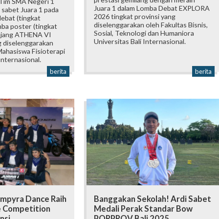
 Tim SMA Negeri 1
Juara 1 dalam Lomba Debat EXPLORA
 sabet Juara 1 pada
2026 tingkat provinsi yang
ebat (tingkat
diselenggarakan oleh Fakultas Bisnis,
mba poster (tingkat
Sosial, Teknologi dan Humaniora
 ajang ATHENA VI
Universitas Bali Internasional.
 diselenggarakan
ahasiswa Fisioterapi
Internasional.
berita
berita
mpyra Dance Raih
Banggakan Sekolah! Ardi Sabet
e Competition
Medali Perak Standar Bow
nsi.
PORPROV Bali 2025