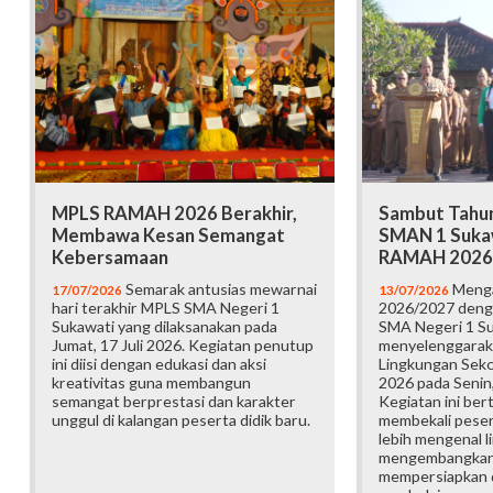
MPLS RAMAH 2026 Berakhir,
Sambut Tahun
Membawa Kesan Semangat
SMAN 1 Suka
Kebersamaan
RAMAH 2026
Semarak antusias mewarnai
Menga
17/07/2026
13/07/2026
hari terakhir MPLS SMA Negeri 1
2026/2027 deng
Sukawati yang dilaksanakan pada
SMA Negeri 1 S
Jumat, 17 Juli 2026. Kegiatan penutup
menyelenggarak
ini diisi dengan edukasi dan aksi
Lingkungan Sek
kreativitas guna membangun
2026 pada Senin,
semangat berprestasi dan karakter
Kegiatan ini ber
unggul di kalangan peserta didik baru.
membekali pesert
lebih mengenal l
mengembangkan p
mempersiapkan d