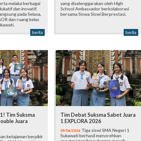
rta melalui berbagai
yang diselenggarakan oleh High
katif dan inovatif.
School Ambassador berkolaborasi
langsung pada Selasa,
bersama Siswa Siswi Berprestasi.
 GOR dan ruang kelas
kawati.
berita
berita
 1! Tim Suksma
Tim Debat Suksma Sabet Juara
ouble Juara
1 EXPLORA 2026
Tiga siswi SMA Negeri 1
09/06/2026
Sukawati berhasil menorehkan
an ketajaman berpikir
prestasi gemilang dengan meraih