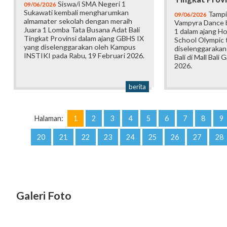
Siswa/i SMA Negeri 1
09/06/2026
Sukawati kembali mengharumkan
Tampi
09/06/2026
almamater sekolah dengan meraih
Vampyra Dance b
Juara 1 Lomba Tata Busana Adat Bali
1 dalam ajang H
Tingkat Provinsi dalam ajang GBHS IX
School Olympic t
yang diselenggarakan oleh Kampus
diselenggarakan
INSTIKI pada Rabu, 19 Februari 2026.
Bali di Mall Bali 
2026.
berita
Halaman:
1
2
3
4
5
6
7
8
9
20
21
22
23
24
25
26
27
28
Galeri Foto