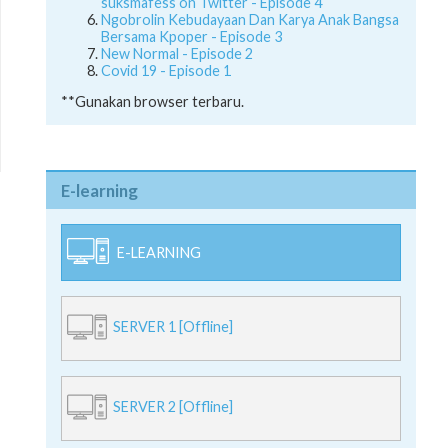
suksmafess on Twitter - Episode 4
Ngobrolin Kebudayaan Dan Karya Anak Bangsa
Bersama Kpoper - Episode 3
New Normal - Episode 2
Covid 19 - Episode 1
**Gunakan browser terbaru.
E-learning
E-LEARNING
SERVER 1 [Offline]
SERVER 2 [Offline]