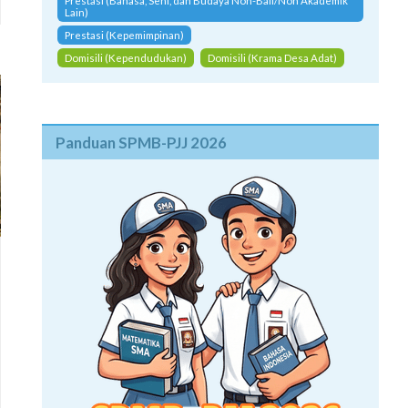
Prestasi (Bahasa, Seni, dan Budaya Non-Bali/Non Akademik
Lain)
Prestasi (Kepemimpinan)
Domisili (Kependudukan)
Domisili (Krama Desa Adat)
Panduan SPMB-PJJ 2026