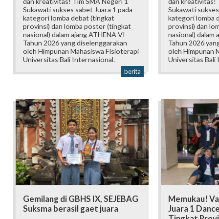
dan kreativitas! Tim SMA Negeri 1
dan kreativitas!
Sukawati sukses sabet Juara 1 pada
Sukawati sukses
kategori lomba debat (tingkat
kategori lomba d
provinsi) dan lomba poster (tingkat
provinsi) dan lo
nasional) dalam ajang ATHENA VI
nasional) dalam
Tahun 2026 yang diselenggarakan
Tahun 2026 yang
oleh Himpunan Mahasiswa Fisioterapi
oleh Himpunan M
Universitas Bali Internasional.
Universitas Bali 
berita
Gemilang di GBHS IX, SEJEBAG
Memukau! Va
Suksma berasil gaet juara
Juara 1 Danc
Tingkat Provi