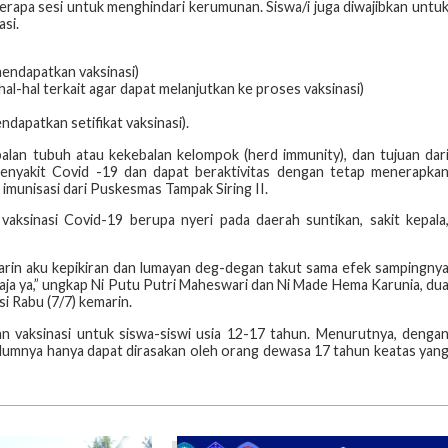
erapa sesi untuk menghindari kerumunan. Siswa/i juga diwajibkan untu
si.
mendapatkan vaksinasi)
al-hal terkait agar dapat melanjutkan ke proses vaksinasi)
dapatkan setifikat vaksinasi).
lan tubuh atau kekebalan kelompok (herd immunity), dan tujuan dar
 penyakit Covid -19 dan dapat beraktivitas dengan tetap menerapka
imunisasi dari Puskesmas Tampak Siring II.
aksinasi Covid-19 berupa nyeri pada daerah suntikan, sakit kepala
marin aku kepikiran dan lumayan deg-degan takut sama efek sampingny
saja ya,” ungkap Ni Putu Putri Maheswari dan Ni Made Hema Karunia, du
i Rabu (7/7) kemarin.
n vaksinasi untuk siswa-siswi usia 12-17 tahun. Menurutnya, denga
elumnya hanya dapat dirasakan oleh orang dewasa 17 tahun keatas yan