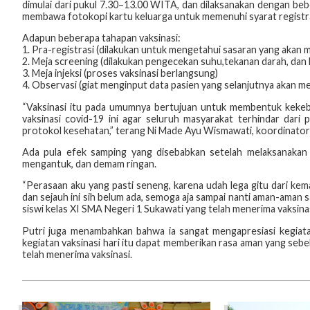
dimulai dari pukul 7.30–13.00 WITA, dan dilaksanakan dengan beb
membawa fotokopi kartu keluarga untuk memenuhi syarat registra
Adapun beberapa tahapan vaksinasi:
1. Pra-registrasi (dilakukan untuk mengetahui sasaran yang akan 
2. Meja screening (dilakukan pengecekan suhu,tekanan darah, dan h
3. Meja injeksi (proses vaksinasi berlangsung)
4. Observasi (giat menginput data pasien yang selanjutnya akan men
“Vaksinasi itu pada umumnya bertujuan untuk membentuk kekeba
vaksinasi covid-19 ini agar seluruh masyarakat terhindar dari
protokol kesehatan,” terang Ni Made Ayu Wismawati, koordinator 
Ada pula efek samping yang disebabkan setelah melaksanakan v
mengantuk, dan demam ringan.
“Perasaan aku yang pasti seneng, karena udah lega gitu dari ke
dan sejauh ini sih belum ada, semoga aja sampai nanti aman-aman 
siswi kelas XI SMA Negeri 1 Sukawati yang telah menerima vaksinas
Putri juga menambahkan bahwa ia sangat mengapresiasi kegiata
kegiatan vaksinasi hari itu dapat memberikan rasa aman yang seb
telah menerima vaksinasi.