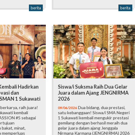
berita
berita
embali Hadirkan
Siswa/i Suksma Raih Dua Gelar
vasi dan
Juara dalam Ajang JENGNIRMA
i SMAN 1 Sukawati
2026
erkarya, raih juara!
Dua bidang, dua prestasi,
09/06/2026
kawati kembali
satu kebanggaan! Siswa/i SMA Negeri
ASSION #5 sebagai
1 Sukawati kembali mengukir prestasi
ertujuan
gemilang dengan berhasil meraih dua
bakat, minat,
gelar juara dalam ajang Jenggala
ta memperluas
Nirmana Karmana (JENGNIRMA) 2026