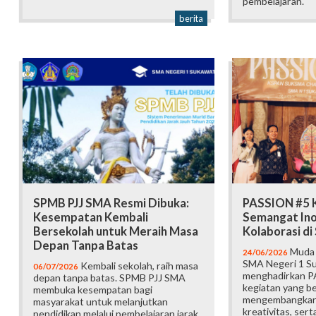
pembelajaran.
berita
SPMB PJJ SMA Resmi Dibuka:
PASSION #5 K
Kesempatan Kembali
Semangat Ino
Bersekolah untuk Meraih Masa
Kolaborasi d
Depan Tanpa Batas
Muda b
24/06/2026
SMA Negeri 1 Su
Kembali sekolah, raih masa
06/07/2026
menghadirkan P
depan tanpa batas. SPMB PJJ SMA
kegiatan yang b
membuka kesempatan bagi
mengembangkan 
masyarakat untuk melanjutkan
kreativitas, ser
pendidikan melalui pembelajaran jarak