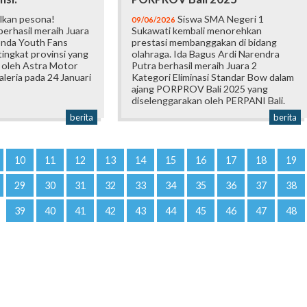
lkan pesona!
Siswa SMA Negeri 1
09/06/2026
erhasil meraih Juara
Sukawati kembali menorehkan
onda Youth Fans
prestasi membanggakan di bidang
ingkat provinsi yang
olahraga. Ida Bagus Ardi Narendra
 oleh Astra Motor
Putra berhasil meraih Juara 2
Galeria pada 24 Januari
Kategori Eliminasi Standar Bow dalam
ajang PORPROV Bali 2025 yang
diselenggarakan oleh PERPANI Bali.
berita
berita
10
11
12
13
14
15
16
17
18
19
29
30
31
32
33
34
35
36
37
38
39
40
41
42
43
44
45
46
47
48