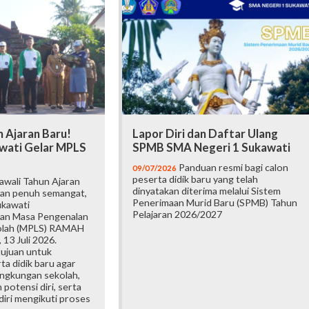
 Ajaran Baru!
Lapor Diri dan Daftar Ulang
wati Gelar MPLS
SPMB SMA Negeri 1 Sukawati
Panduan resmi bagi calon
09/07/2026
peserta didik baru yang telah
wali Tahun Ajaran
dinyatakan diterima melalui Sistem
an penuh semangat,
Penerimaan Murid Baru (SPMB) Tahun
ukawati
Pelajaran 2026/2027
an Masa Pengenalan
olah (MPLS) RAMAH
 13 Juli 2026.
tujuan untuk
a didik baru agar
ingkungan sekolah,
otensi diri, serta
iri mengikuti proses