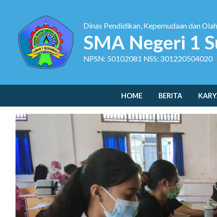
Dinas Pendidikan, Kepemudaan dan Ola
SMA Negeri 1 S
NPSN: 50102081 NSS: 301220504020
HOME
BERITA
KARY