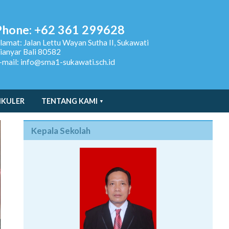
Phone: +62 361 299628
lamat:
Jalan Lettu Wayan Sutha II, Sukawati
ianyar Bali 80582
-mail: info@sma1-sukawati.sch.id
IKULER
TENTANG KAMI
Kepala Sekolah