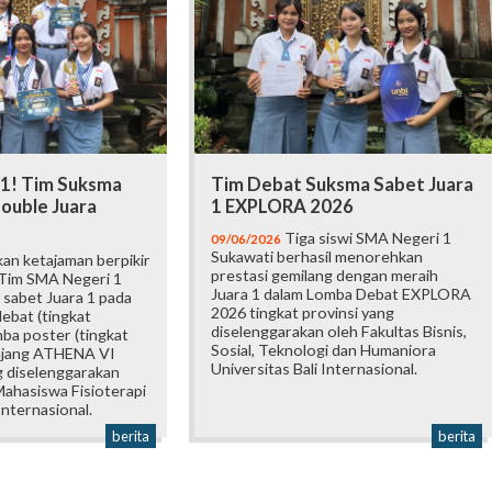
 1! Tim Suksma
Tim Debat Suksma Sabet Juara
ouble Juara
1 EXPLORA 2026
Tiga siswi SMA Negeri 1
09/06/2026
Sukawati berhasil menorehkan
an ketajaman berpikir
prestasi gemilang dengan meraih
 Tim SMA Negeri 1
Juara 1 dalam Lomba Debat EXPLORA
 sabet Juara 1 pada
2026 tingkat provinsi yang
ebat (tingkat
diselenggarakan oleh Fakultas Bisnis,
mba poster (tingkat
Sosial, Teknologi dan Humaniora
 ajang ATHENA VI
Universitas Bali Internasional.
 diselenggarakan
ahasiswa Fisioterapi
Internasional.
berita
berita