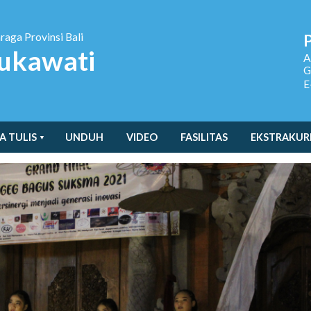
hraga
Provinsi Bali
ukawati
A
G
E
A TULIS
UNDUH
VIDEO
FASILITAS
EKSTRAKUR