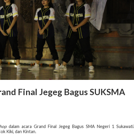
rand Final Jegeg Bagus SUKSMA
 hop
dalam acara Grand Final Jegeg Bagus SMA Negeri 1 Sukawati
ok Kiki, dan Kintan.