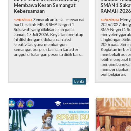
Membawa Kesan Semangat
SMAN 1 Suka
Kebersamaan
RAMAH 2026
Semarak antusias mewarnai
Menga
17/07/2026
13/07/2026
hari terakhir MPLS SMA Negeri 1
2026/2027 deng
Sukawati yang dilaksanakan pada
SMA Negeri 1 S
Jumat, 17 Juli 2026. Kegiatan penutup
menyelenggarak
ini diisi dengan edukasi dan aksi
Lingkungan Sek
kreativitas guna membangun
2026 pada Senin,
semangat berprestasi dan karakter
Kegiatan ini ber
unggul di kalangan peserta didik baru.
membekali pesert
lebih mengenal l
mengembangkan p
mempersiapkan d
pembelajaran.
berita