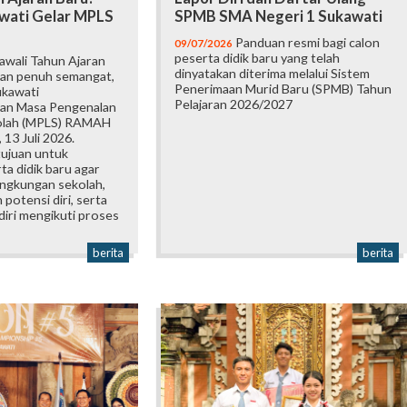
wati Gelar MPLS
SPMB SMA Negeri 1 Sukawati
Panduan resmi bagi calon
09/07/2026
peserta didik baru yang telah
wali Tahun Ajaran
dinyatakan diterima melalui Sistem
an penuh semangat,
Penerimaan Murid Baru (SPMB) Tahun
ukawati
Pelajaran 2026/2027
an Masa Pengenalan
olah (MPLS) RAMAH
 13 Juli 2026.
tujuan untuk
a didik baru agar
ingkungan sekolah,
otensi diri, serta
iri mengikuti proses
berita
berita