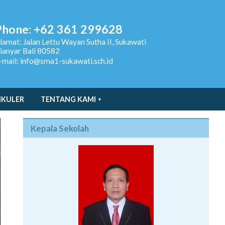
Phone: +62 361 299628
lamat:
Jalan Lettu Wayan Sutha II, Sukawati
ianyar Bali 80582
-mail: info@sma1-sukawati.sch.id
IKULER
TENTANG KAMI
Kepala Sekolah