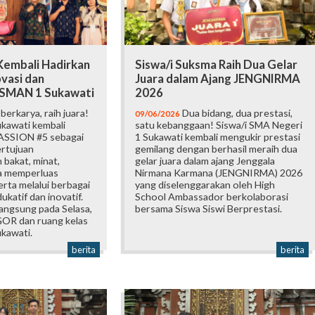
embali Hadirkan
Siswa/i Suksma Raih Dua Gelar
vasi dan
Juara dalam Ajang JENGNIRMA
i SMAN 1 Sukawati
2026
erkarya, raih juara!
Dua bidang, dua prestasi,
09/06/2026
kawati kembali
satu kebanggaan! Siswa/i SMA Negeri
ASSION #5 sebagai
1 Sukawati kembali mengukir prestasi
ertujuan
gemilang dengan berhasil meraih dua
bakat, minat,
gelar juara dalam ajang Jenggala
ta memperluas
Nirmana Karmana (JENGNIRMA) 2026
rta melalui berbagai
yang diselenggarakan oleh High
katif dan inovatif.
School Ambassador berkolaborasi
langsung pada Selasa,
bersama Siswa Siswi Berprestasi.
 GOR dan ruang kelas
kawati.
berita
berita