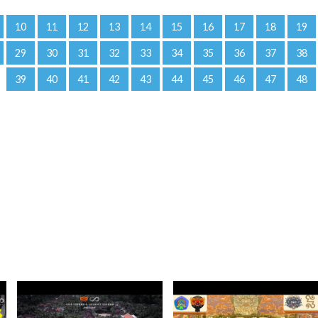
10
11
12
13
14
15
16
17
18
19
29
30
31
32
33
34
35
36
37
38
39
40
41
42
43
44
45
46
47
48