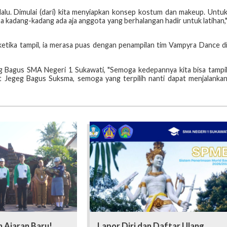
lalu. Dimulai (dari) kita menyiapkan konsep kostum dan makeup. Untu
na kadang-kadang ada aja anggota yang berhalangan hadir untuk latihan,
ketika tampil, ia merasa puas dengan penampilan tim Vampyra Dance d
 Bagus SMA Negeri 1 Sukawati, "Semoga kedepannya kita bisa tampi
uat Jegeg Bagus Suksma, semoga yang terpilih nanti dapat menjalanka
 Ajaran Baru!
Lapor Diri dan Daftar Ulang