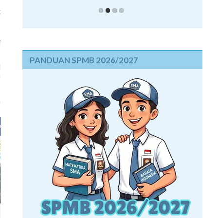
k
"
i
PANDUAN SPMB 2026/2027
l
n