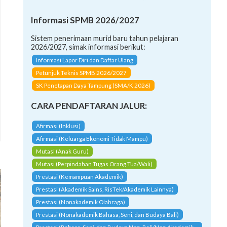
Informasi SPMB 2026/2027
Sistem penerimaan murid baru tahun pelajaran
2026/2027, simak informasi berikut:
Informasi Lapor Diri dan Daftar Ulang
Petunjuk Teknis SPMB 2026/2027
SK Penetapan Daya Tampung (SMA/K 2026)
CARA PENDAFTARAN JALUR:
Afirmasi (Inklusi)
Afirmasi (Keluarga Ekonomi Tidak Mampu)
Mutasi (Anak Guru)
Mutasi (Perpindahan Tugas Orang Tua/Wali)
Prestasi (Kemampuan Akademik)
Prestasi (Akademik Sains, RisTek/Akademik Lainnya)
Prestasi (Nonakademik Olahraga)
Prestasi (Nonakademik Bahasa, Seni, dan Budaya Bali)