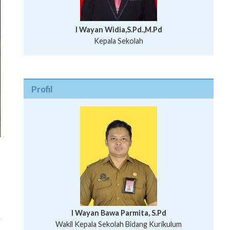
I Wayan Widia,S.Pd.,M.Pd
Kepala Sekolah
Profil
I Wayan Bawa Parmita, S.Pd
.
I Wayan Gede Aditya Pratita, S.Pd., M.Sn
Wakil Kepala Sekolah Bidang Kurikulum
Ni Wayan Nopi Sutantri, S.Pd.
Putu Suhartana, S.Pd.
Wakil Kepala Sekolah Bidang Kesiswaan