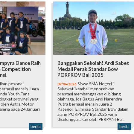
mpyra Dance Raih
Banggakan Sekolah! Ardi Sabet
e Competition
Medali Perak Standar Bow
nsi.
PORPROV Bali 2025
lkan pesona!
Siswa SMA Negeri 1
09/06/2026
erhasil meraih Juara
Sukawati kembali menorehkan
onda Youth Fans
prestasi membanggakan di bidang
ingkat provinsi yang
olahraga. Ida Bagus Ardi Narendra
 oleh Astra Motor
Putra berhasil meraih Juara 2
Galeria pada 24 Januari
Kategori Eliminasi Standar Bow dalam
ajang PORPROV Bali 2025 yang
diselenggarakan oleh PERPANI Bali.
berita
berita