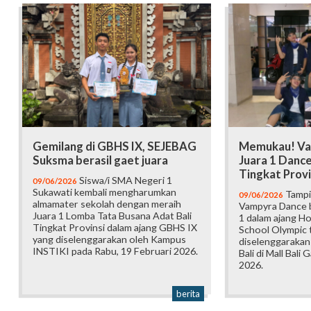
Gemilang di GBHS IX, SEJEBAG
Memukau! Va
Suksma berasil gaet juara
Juara 1 Danc
Tingkat Provi
Siswa/i SMA Negeri 1
09/06/2026
Sukawati kembali mengharumkan
Tampi
09/06/2026
almamater sekolah dengan meraih
Vampyra Dance b
Juara 1 Lomba Tata Busana Adat Bali
1 dalam ajang H
Tingkat Provinsi dalam ajang GBHS IX
School Olympic t
yang diselenggarakan oleh Kampus
diselenggarakan
INSTIKI pada Rabu, 19 Februari 2026.
Bali di Mall Bali 
2026.
berita