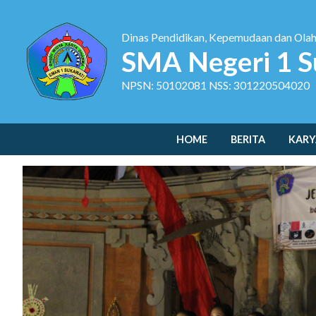
Dinas Pendidikan, Kepemudaan dan Ola
SMA Negeri 1 S
NPSN: 50102081 NSS: 301220504020
HOME
BERITA
KARY