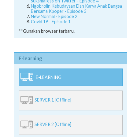
suksmafess on Twitter - Episode 4
Ngobrolin Kebudayaan Dan Karya Anak Bangsa
Bersama Kpoper - Episode 3
New Normal - Episode 2
Covid 19 - Episode 1
**Gunakan browser terbaru.
E-learning
E-LEARNING
SERVER 1 [Offline]
SERVER 2 [Offline]