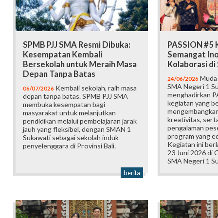
SPMB PJJ SMA Resmi Dibuka:
PASSION #5 K
Kesempatan Kembali
Semangat Ino
Bersekolah untuk Meraih Masa
Kolaborasi d
Depan Tanpa Batas
Muda b
24/06/2026
SMA Negeri 1 Su
Kembali sekolah, raih masa
06/07/2026
menghadirkan P
depan tanpa batas. SPMB PJJ SMA
kegiatan yang b
membuka kesempatan bagi
mengembangkan 
masyarakat untuk melanjutkan
kreativitas, ser
pendidikan melalui pembelajaran jarak
pengalaman pese
jauh yang fleksibel, dengan SMAN 1
program yang edu
Sukawati sebagai sekolah induk
Kegiatan ini ber
penyelenggara di Provinsi Bali.
23 Juni 2026 di
SMA Negeri 1 Su
berita