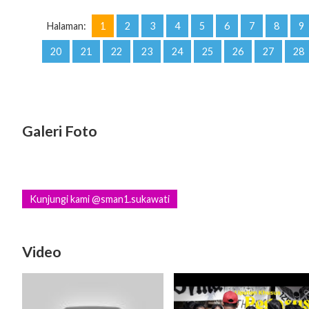
Halaman:
1
2
3
4
5
6
7
8
9
20
21
22
23
24
25
26
27
28
Galeri Foto
Kunjungi kami @sman1.sukawati
Video