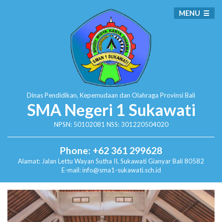
MENU
Dinas Pendidikan, Kepemudaan dan Olahraga
Provinsi Bali
SMA Negeri 1 Sukawati
NPSN: 50102081 NSS: 301220504020
Phone: +62 361 299628
Alamat:
Jalan Lettu Wayan Sutha II, Sukawati
Gianyar Bali 80582
E-mail: info@sma1-sukawati.sch.id