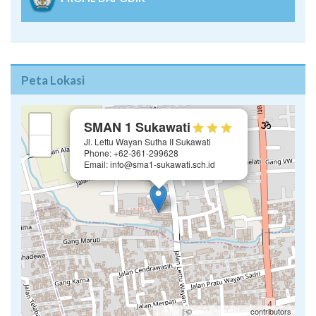
PROFIL DAPODIK
Peta Lokasi
×
+
SMAN 1 Sukawati
Jl. Lettu Wayan Sutha II Sukawati
−
Phone: +62-361-299628
Email: info@sma1-sukawati.sch.id