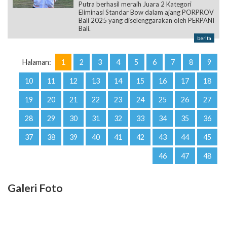
Putra berhasil meraih Juara 2 Kategori
Eliminasi Standar Bow dalam ajang PORPROV
Bali 2025 yang diselenggarakan oleh PERPANI
Bali.
berita
Halaman:
1
2
3
4
5
6
7
8
9
10
11
12
13
14
15
16
17
18
19
20
21
22
23
24
25
26
27
28
29
30
31
32
33
34
35
36
37
38
39
40
41
42
43
44
45
46
47
48
Galeri Foto