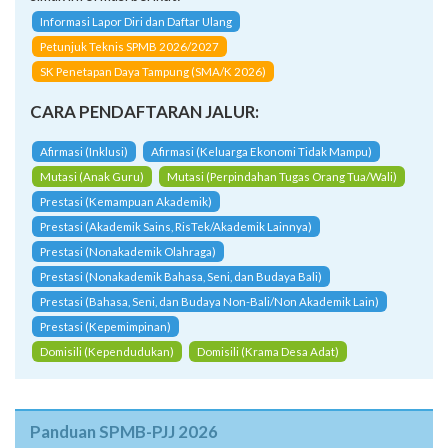
simak informasi berikut:
Informasi Lapor Diri dan Daftar Ulang
Petunjuk Teknis SPMB 2026/2027
SK Penetapan Daya Tampung (SMA/K 2026)
CARA PENDAFTARAN JALUR:
Afirmasi (Inklusi)
Afirmasi (Keluarga Ekonomi Tidak Mampu)
Mutasi (Anak Guru)
Mutasi (Perpindahan Tugas Orang Tua/Wali)
Prestasi (Kemampuan Akademik)
Prestasi (Akademik Sains, RisTek/Akademik Lainnya)
Prestasi (Nonakademik Olahraga)
Prestasi (Nonakademik Bahasa, Seni, dan Budaya Bali)
Prestasi (Bahasa, Seni, dan Budaya Non-Bali/Non Akademik Lain)
Prestasi (Kepemimpinan)
Domisili (Kependudukan)
Domisili (Krama Desa Adat)
Panduan SPMB-PJJ 2026