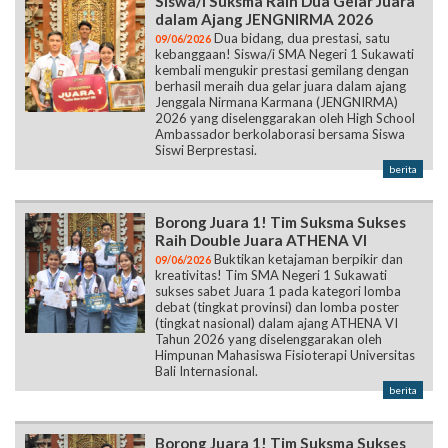
Siswa/i Suksma Raih Dua Gelar Juara
dalam Ajang JENGNIRMA 2026
Dua bidang, dua prestasi, satu
09/06/2026
kebanggaan! Siswa/i SMA Negeri 1 Sukawati
kembali mengukir prestasi gemilang dengan
berhasil meraih dua gelar juara dalam ajang
Jenggala Nirmana Karmana (JENGNIRMA)
2026 yang diselenggarakan oleh High School
Ambassador berkolaborasi bersama Siswa
Siswi Berprestasi.
berita
Borong Juara 1! Tim Suksma Sukses
Raih Double Juara ATHENA VI
Buktikan ketajaman berpikir dan
09/06/2026
kreativitas! Tim SMA Negeri 1 Sukawati
sukses sabet Juara 1 pada kategori lomba
debat (tingkat provinsi) dan lomba poster
(tingkat nasional) dalam ajang ATHENA VI
Tahun 2026 yang diselenggarakan oleh
Himpunan Mahasiswa Fisioterapi Universitas
Bali Internasional.
berita
Borong Juara 1! Tim Suksma Sukses