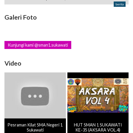
berita
Galeri Foto
Kunjungi kami @sman1.sukawati
Video
Pesraman Kilat SMA Negeri 1
HUT SMAN 1 SUKAWATI
Sukawati
KE-35 (AKSARA VOL.4)