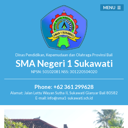
MENU
Dinas Pendidikan, Kepemudaan dan Olahraga
Provinsi Bali
SMA Negeri 1 Sukawati
NPSN: 50102081 NSS: 301220504020
Phone: +62 361 299628
Alamat:
Jalan Lettu Wayan Sutha II, Sukawati
Gianyar Bali 80582
E-mail: info@sma1-sukawati.sch.id