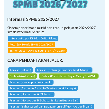
Informasi SPMB 2026/2027
Sistem penerimaan murid baru tahun pelajaran 2026/2027,
simak informasi berikut:
Informasi Lapor Diri dan Daftar Ulang
Petunjuk Teknis SPMB 2026/2027
SK Penetapan Daya Tampung (SMA/K 2026)
CARA PENDAFTARAN JALUR:
Afirmasi (Inklusi)
Afirmasi (Keluarga Ekonomi Tidak Mampu)
Mutasi (Anak Guru)
Mutasi (Perpindahan Tugas Orang Tua/Wali)
Prestasi (Kemampuan Akademik)
Prestasi (Akademik Sains, RisTek/Akademik Lainnya)
Prestasi (Nonakademik Olahraga)
Prestasi (Nonakademik Bahasa, Seni, dan Budaya Bali)
Prestasi (Bahasa, Seni, dan Budaya Non-Bali/Non Akademik Lain)