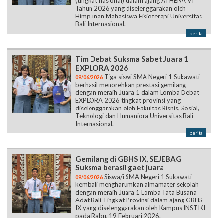
(tingkat nasional) dalam ajang ATHENA VI
Tahun 2026 yang diselenggarakan oleh
Himpunan Mahasiswa Fisioterapi Universitas
Bali Internasional.
berita
Tim Debat Suksma Sabet Juara 1
EXPLORA 2026
Tiga siswi SMA Negeri 1 Sukawati
09/06/2026
berhasil menorehkan prestasi gemilang
dengan meraih Juara 1 dalam Lomba Debat
EXPLORA 2026 tingkat provinsi yang
diselenggarakan oleh Fakultas Bisnis, Sosial,
Teknologi dan Humaniora Universitas Bali
Internasional.
berita
Gemilang di GBHS IX, SEJEBAG
Suksma berasil gaet juara
Siswa/i SMA Negeri 1 Sukawati
09/06/2026
kembali mengharumkan almamater sekolah
dengan meraih Juara 1 Lomba Tata Busana
Adat Bali Tingkat Provinsi dalam ajang GBHS
IX yang diselenggarakan oleh Kampus INSTIKI
pada Rabu, 19 Februari 2026.