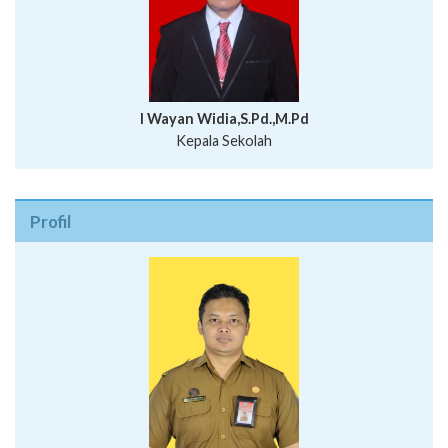
I Wayan Widia,S.Pd.,M.Pd
Kepala Sekolah
Profil