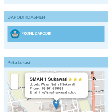
DAPODIKDASMEN
PROFIL DAPODIK
Peta Lokasi
×
+
SMAN 1 Sukawati
Jl. Lettu Wayan Sutha II Sukawati
−
Phone: +62-361-299628
Email: info@sma1-sukawati.sch.id