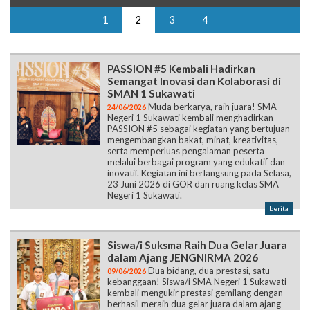
1
2
3
4
PASSION #5 Kembali Hadirkan
Semangat Inovasi dan Kolaborasi di
SMAN 1 Sukawati
Muda berkarya, raih juara! SMA
24/06/2026
Negeri 1 Sukawati kembali menghadirkan
PASSION #5 sebagai kegiatan yang bertujuan
mengembangkan bakat, minat, kreativitas,
serta memperluas pengalaman peserta
melalui berbagai program yang edukatif dan
inovatif. Kegiatan ini berlangsung pada Selasa,
23 Juni 2026 di GOR dan ruang kelas SMA
Negeri 1 Sukawati.
berita
Siswa/i Suksma Raih Dua Gelar Juara
dalam Ajang JENGNIRMA 2026
Dua bidang, dua prestasi, satu
09/06/2026
kebanggaan! Siswa/i SMA Negeri 1 Sukawati
kembali mengukir prestasi gemilang dengan
berhasil meraih dua gelar juara dalam ajang