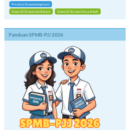
Prestasi (Kepemimpinan)
Domisili (Kependudukan)
Domisili (Krama Desa Adat)
Panduan SPMB-PJJ 2026