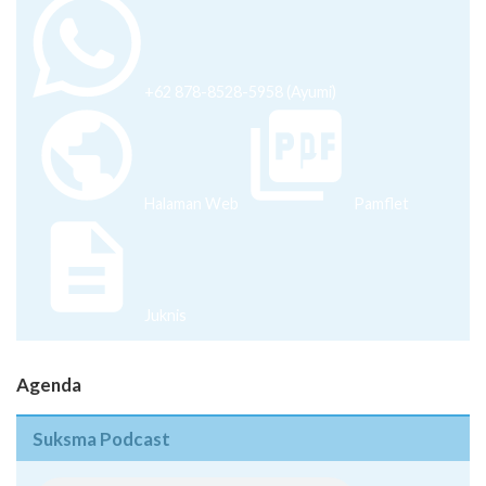
+62 878-8528-5958 (Ayumi)
Halaman Web
Pamflet
Juknis
Agenda
Suksma Podcast