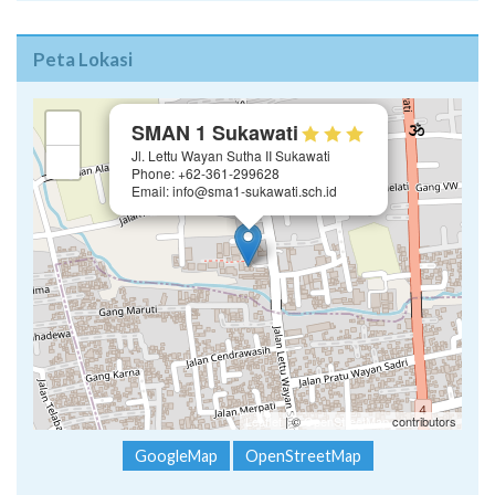
Peta Lokasi
×
+
SMAN 1 Sukawati
Jl. Lettu Wayan Sutha II Sukawati
−
Phone: +62-361-299628
Email: info@sma1-sukawati.sch.id
Leaflet
| ©
OpenStreetMap
contributors
GoogleMap
OpenStreetMap