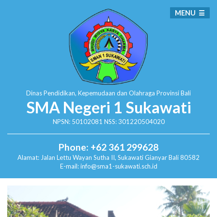
MENU
Dinas Pendidikan, Kepemudaan dan Olahraga
Provinsi Bali
SMA Negeri 1 Sukawati
NPSN: 50102081 NSS: 301220504020
Phone: +62 361 299628
Alamat:
Jalan Lettu Wayan Sutha II, Sukawati
Gianyar Bali 80582
E-mail: info@sma1-sukawati.sch.id