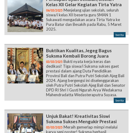
Kelas XII Gelar Kegiatan Tirta Yatra
Menjelang ujian sekolah, seluruh
06/03/2025
siswa/i kelas XII beserta guru SMAN 1
Sukawati mengadakan acara Tirta Yatra ke
Pura Batur dan Besakih pada Rabu, 5 Maret
2025.
berita
Buktikan Kualitas, Jegeg Bagus
Suksma Kembali Borong Juara
Bukti nyata kerja keras dan
03/03/2025
dedikasi! Tiga siswa/i Suksma sukses gaet
prestasi dalam ajang Duta Pendidikan
Provinsi Bali dan Putra Putri Sekolah Ajeg Bali
2024. Ajang bergengsi ini diselenggarakan
oleh Putra Putri Sekolah Ajeg Bali dan Senator
DPD RI Shri I Gusti Ngurah Arya Wedakarna
Mahendradatta Wedasteraputra Suyasa.
berita
Unjuk Bakat! Kreativitas Siswi
Suksma Sukses Mengukir Prestasi
Meraih gemerlap mimpi melalui
03/03/2025
karya seni poster! Suksma berhasil