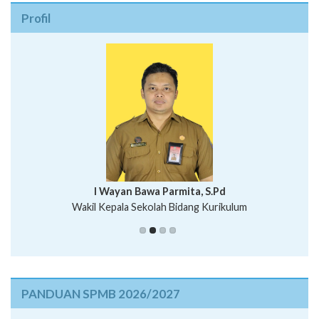
Profil
I Wayan Bawa Parmita, S.Pd
I Wayan Gede Aditya Pratita, S.Pd., M.Sn
Wakil Kepala Sekolah Bidang Kurikulum
Ni Wayan Nopi Sutantri, S.Pd.
Putu Suhartana, S.Pd.
PANDUAN SPMB 2026/2027