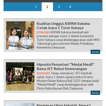
1
2
3
4
Kualitas Unggul, KSPAN Suksma
Cetak Juara 1 Tutor Sebaya
KSPAN Suksma kembali ukir
27/03/2025
prestasi sebagai Juara 1 dalam kompetisi
Tutor Sebaya yang diselenggarakan oleh HMJ
Teknologi Laboratorium Medis Poltekkes
Kemenkes Denpasar.
berita
Hipnotis Penonton! “Medal Medil”
Bawa JST Rebut Kemenangan
Tetap memukau! JST kembali
15/03/2025
sabet Juara 1 dalam ajang Lomba Drama
Modern Bulan Bahasa Bali 2025 dengan judul
“Medal Medil” yang diselenggarakan oleh
Dinas Kebudayaan Bali, Denpasar.
berita
Persiapan Ujian Sekolah, Siswa/i