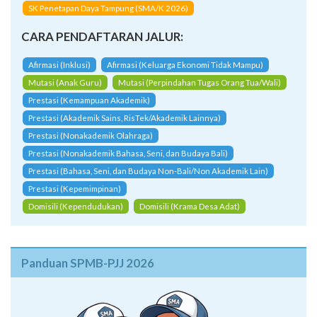
SK Penetapan Daya Tampung (SMA/K 2026)
CARA PENDAFTARAN JALUR:
Afirmasi (Inklusi)
Afirmasi (Keluarga Ekonomi Tidak Mampu)
Mutasi (Anak Guru)
Mutasi (Perpindahan Tugas Orang Tua/Wali)
Prestasi (Kemampuan Akademik)
Prestasi (Akademik Sains, RisTek/Akademik Lainnya)
Prestasi (Nonakademik Olahraga)
Prestasi (Nonakademik Bahasa, Seni, dan Budaya Bali)
Prestasi (Bahasa, Seni, dan Budaya Non-Bali/Non Akademik Lain)
Prestasi (Kepemimpinan)
Domisili (Kependudukan)
Domisili (Krama Desa Adat)
Panduan SPMB-PJJ 2026