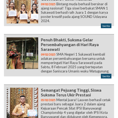
Bintang muda berhasil bersinar di
09/02/2025
ajang nasional! Tiga siswi berbakat SMAN 1
Sukawati berhasil raih Juara 1 dengan karya
poster kreatif pada ajang SOUND Udayana
2024.
berita
Penuh Bhakti, Suksma Gelar
Persembahyangan di Hari Raya
Saraswati
SMA Negeri 1 Sukawati kembali
09/02/2025
adakan persembahyangan bersama untuk
memperingati Hari Raya Saraswati pada
Sabtu, 8 Februari 2025 yang bertepatan
dengan Saniscara Umanis wuku Watugunung.
berita
Semangat Pejuang Tinggi, Siswa
Suksma Terus Ukir Prestasi
Mental juara! Lauven berhasil cetak
05/02/2025
prestasi baru sebagai Juara 2 dalam ajang
Kejuaraan Pencak Silat IPSI Banyuwangi
Championship 4 yang digelar oleh IPSI Kota
Banyuwangi dan didukung oleh Kemenpora.