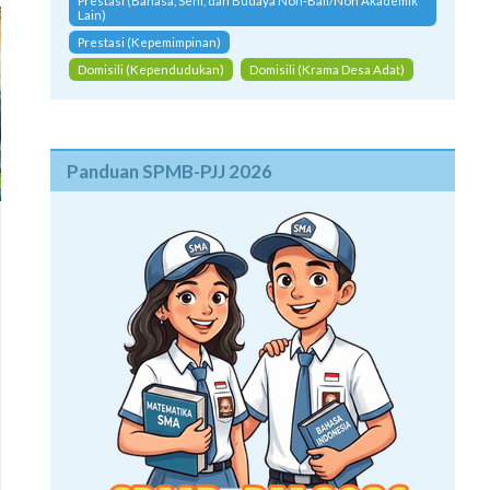
Prestasi (Bahasa, Seni, dan Budaya Non-Bali/Non Akademik
Lain)
Prestasi (Kepemimpinan)
Domisili (Kependudukan)
Domisili (Krama Desa Adat)
Panduan SPMB-PJJ 2026