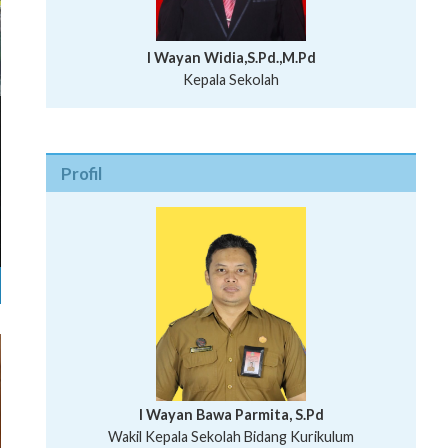
I Wayan Widia,S.Pd.,M.Pd
Kepala Sekolah
Profil
I Wayan Bawa Parmita, S.Pd
I Wayan Gede Aditya Pratita, S.Pd., M.Sn
Ni Wayan Nopi Sutantri, S.Pd.
Putu Suhartana, S.Pd.
Wakil Kepala Sekolah Bidang Kesiswaan