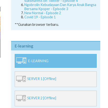
suksmafess on Twitter - Episode 4
Ngobrolin Kebudayaan Dan Karya Anak Bangsa
Bersama Kpoper - Episode 3
New Normal - Episode 2
Covid 19 - Episode 1
**Gunakan browser terbaru.
E-learning
E-LEARNING
SERVER 1 [Offline]
SERVER 2 [Offline]