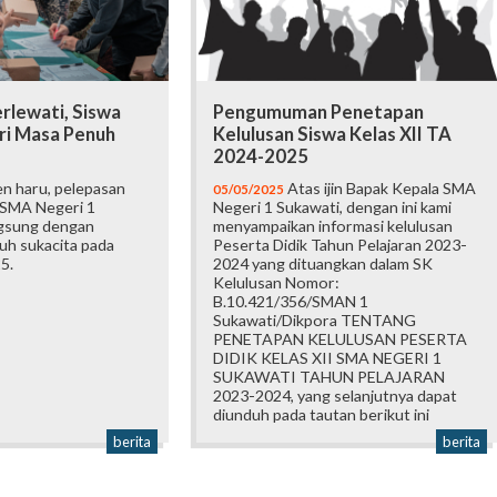
rlewati, Siswa
Pengumuman Penetapan
iri Masa Penuh
Kelulusan Siswa Kelas XII TA
2024-2025
 haru, pelepasan
Atas ijin Bapak Kepala SMA
05/05/2025
I SMA Negeri 1
Negeri 1 Sukawati, dengan ini kami
ngsung dengan
menyampaikan informasi kelulusan
uh sukacita pada
Peserta Didik Tahun Pelajaran 2023-
5.
2024 yang dituangkan dalam SK
Kelulusan Nomor:
B.10.421/356/SMAN 1
Sukawati/Dikpora TENTANG
PENETAPAN KELULUSAN PESERTA
DIDIK KELAS XII SMA NEGERI 1
SUKAWATI TAHUN PELAJARAN
2023-2024, yang selanjutnya dapat
diunduh pada tautan berikut ini
berita
berita