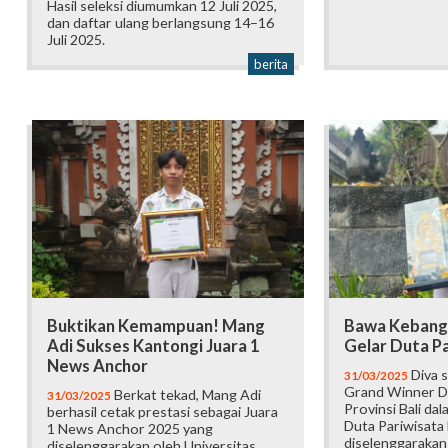
Hasil seleksi diumumkan 12 Juli 2025,
dan daftar ulang berlangsung 14–16
Juli 2025.
berita
Buktikan Kemampuan! Mang
Bawa Kebangg
Adi Sukses Kantongi Juara 1
Gelar Duta Pa
News Anchor
Diva s
31/03/2025
Grand Winner Du
Berkat tekad, Mang Adi
31/03/2025
Provinsi Bali da
berhasil cetak prestasi sebagai Juara
Duta Pariwisata 
1 News Anchor 2025 yang
diselenggarakan
diselenggarakan oleh Universitas