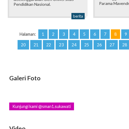
Parama Mavendr
Pendidikan Nasional.
berita
Halaman:
1
2
3
4
5
6
7
8
9
20
21
22
23
24
25
26
27
28
Galeri Foto
Kunjungi kami @sman1.sukawati
Video