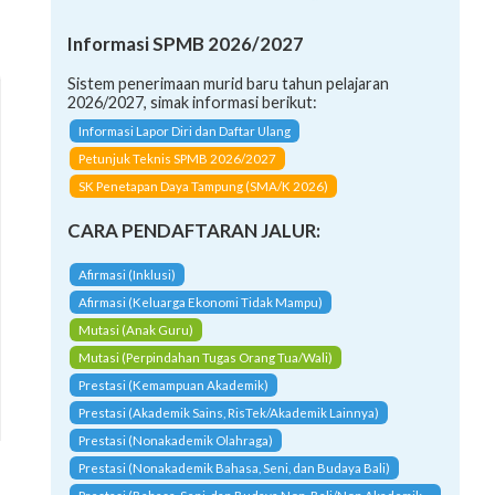
Informasi SPMB 2026/2027
Sistem penerimaan murid baru tahun pelajaran
2026/2027, simak informasi berikut:
Informasi Lapor Diri dan Daftar Ulang
Petunjuk Teknis SPMB 2026/2027
SK Penetapan Daya Tampung (SMA/K 2026)
CARA PENDAFTARAN JALUR:
Afirmasi (Inklusi)
Afirmasi (Keluarga Ekonomi Tidak Mampu)
Mutasi (Anak Guru)
Mutasi (Perpindahan Tugas Orang Tua/Wali)
Prestasi (Kemampuan Akademik)
Prestasi (Akademik Sains, RisTek/Akademik Lainnya)
Prestasi (Nonakademik Olahraga)
Prestasi (Nonakademik Bahasa, Seni, dan Budaya Bali)