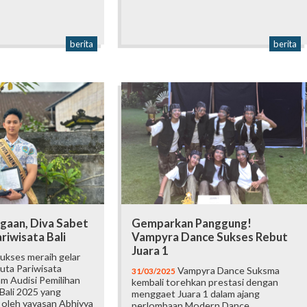
berita
berita
aan, Diva Sabet
Gemparkan Panggung!
riwisata Bali
Vampyra Dance Sukses Rebut
Juara 1
ukses meraih gelar
ta Pariwisata
Vampyra Dance Suksma
31/03/2025
lam Audisi Pemilihan
kembali torehkan prestasi dengan
Bali 2025 yang
menggaet Juara 1 dalam ajang
 oleh yayasan Abhiyya
perlombaan Modern Dance