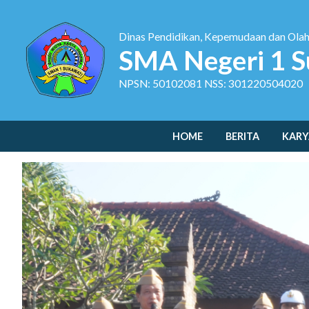
Dinas Pendidikan, Kepemudaan dan Ola
SMA Negeri 1 S
NPSN: 50102081 NSS: 301220504020
HOME
BERITA
KARY