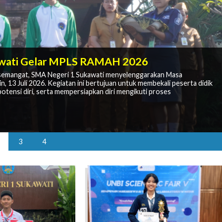
 Kembali Bersekolah untuk Meraih Masa
awati Gelar MPLS RAMAH 2026
Kesan Semangat Kebersamaan
semangat, SMA Negeri 1 Sukawati menyelenggarakan Masa
egeri 1 Sukawati
13 Juli 2026. Kegiatan ini bertujuan untuk membekali peserta didik
egeri 1 Sukawati yang dilaksanakan pada Jumat, 17 Juli 2026.
MB PJJ SMA membuka kesempatan bagi masyarakat untuk melanjutkan
 guna membangun semangat berprestasi dan karakter unggul di
tensi diri, serta mempersiapkan diri mengikuti proses
gan SMAN 1 Sukawati sebagai sekolah induk penyelenggara di Provinsi
elah dinyatakan diterima melalui Sistem Penerimaan Murid Baru
3
4