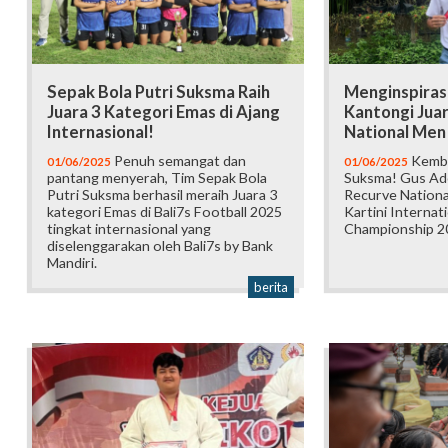
Sepak Bola Putri Suksma Raih
Menginspiras
Juara 3 Kategori Emas di Ajang
Kantongi Jua
Internasional!
National Men
Penuh semangat dan
Kemba
01/06/2025
01/06/2025
pantang menyerah, Tim Sepak Bola
Suksma! Gus Ade
Putri Suksma berhasil meraih Juara 3
Recurve Nationa
kategori Emas di Bali7s Football 2025
Kartini Internat
tingkat internasional yang
Championship 2
diselenggarakan oleh Bali7s by Bank
Mandiri.
berita