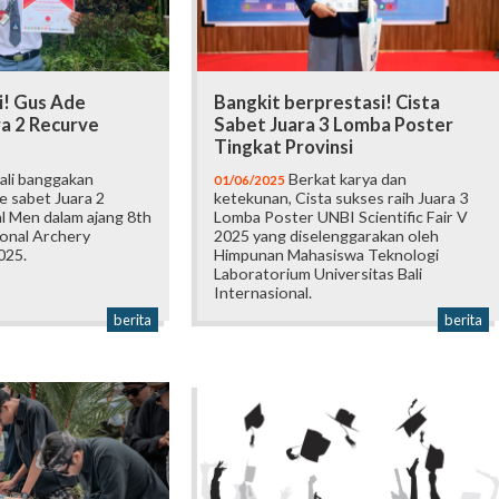
i! Gus Ade
Bangkit berprestasi! Cista
ra 2 Recurve
Sabet Juara 3 Lomba Poster
Tingkat Provinsi
li banggakan
Berkat karya dan
01/06/2025
 sabet Juara 2
ketekunan, Cista sukses raih Juara 3
l Men dalam ajang 8th
Lomba Poster UNBI Scientific Fair V
ional Archery
2025 yang diselenggarakan oleh
025.
Himpunan Mahasiswa Teknologi
Laboratorium Universitas Bali
Internasional.
berita
berita