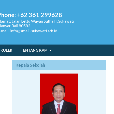
Phone: +62 361 299628
lamat:
Jalan Lettu Wayan Sutha II, Sukawati
ianyar Bali 80582
-mail: info@sma1-sukawati.sch.id
IKULER
TENTANG KAMI
Kepala Sekolah