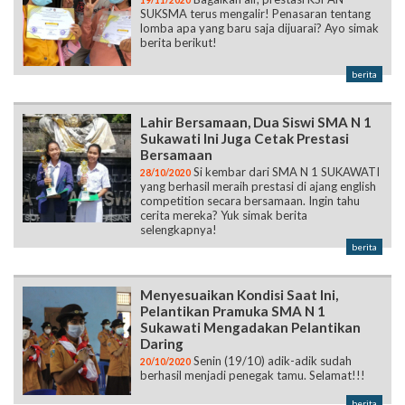
19/11/2020
SUKSMA terus mengalir! Penasaran tentang
lomba apa yang baru saja dijuarai? Ayo simak
berita berikut!
berita
Lahir Bersamaan, Dua Siswi SMA N 1
Sukawati Ini Juga Cetak Prestasi
Bersamaan
Si kembar dari SMA N 1 SUKAWATI
28/10/2020
yang berhasil meraih prestasi di ajang english
competition secara bersamaan. Ingin tahu
cerita mereka? Yuk simak berita
selengkapnya!
berita
Menyesuaikan Kondisi Saat Ini,
Pelantikan Pramuka SMA N 1
Sukawati Mengadakan Pelantikan
Daring
Senin (19/10) adik-adik sudah
20/10/2020
berhasil menjadi penegak tamu. Selamat!!!
berita