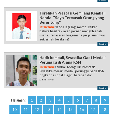
Torehkan Prestasi Gemilang Kembali,
Nanda: "Saya Termasuk Orang yang
Beruntung"
Nanda lagi-lagi membuktikan
19/10/2020
bahwa hasil tak akan pernah mengkhianati
usaha. Penasaran bagaimana perjalanannya?
Yuk simak berita ini!
berita
Hadir kembali, Swastika Gaet Medali
Perunggu di Ajang KSN
Kembali Mengukir Prestasi!
18/10/2020
Swastika meraih medali perunggu pada KSN
tingkat nasional. Begini harapan dan
pesannya.
berita
Halaman:
1
2
3
4
5
6
7
8
9
10
11
12
13
14
15
16
17
18