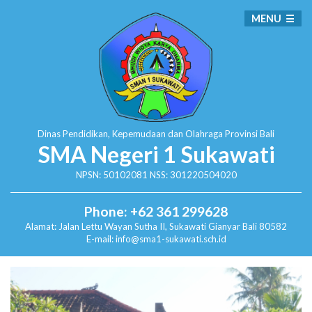
MENU
Dinas Pendidikan, Kepemudaan dan Olahraga
Provinsi Bali
SMA Negeri 1 Sukawati
NPSN: 50102081 NSS: 301220504020
Phone: +62 361 299628
Alamat:
Jalan Lettu Wayan Sutha II, Sukawati
Gianyar Bali 80582
E-mail: info@sma1-sukawati.sch.id