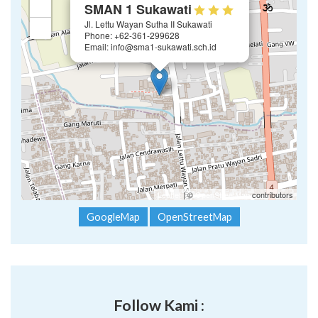
+
SMAN 1 Sukawati
Jl. Lettu Wayan Sutha II Sukawati
−
Phone: +62-361-299628
Email: info@sma1-sukawati.sch.id
Leaflet
| ©
OpenStreetMap
contributors
GoogleMap
OpenStreetMap
Follow Kami :