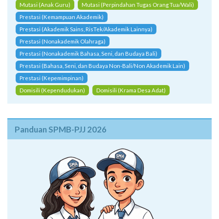
Mutasi (Anak Guru)
Mutasi (Perpindahan Tugas Orang Tua/Wali)
Prestasi (Kemampuan Akademik)
Prestasi (Akademik Sains, RisTek/Akademik Lainnya)
Prestasi (Nonakademik Olahraga)
Prestasi (Nonakademik Bahasa, Seni, dan Budaya Bali)
Prestasi (Bahasa, Seni, dan Budaya Non-Bali/Non Akademik Lain)
Prestasi (Kepemimpinan)
Domisili (Kependudukan)
Domisili (Krama Desa Adat)
Panduan SPMB-PJJ 2026