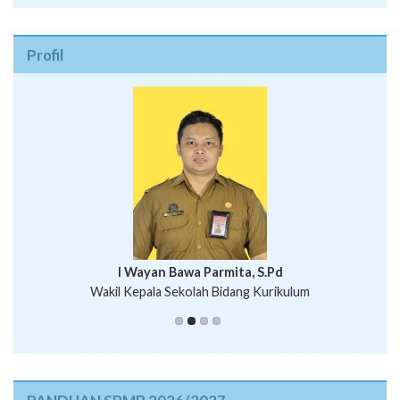
Profil
I Wayan Bawa Parmita, S.Pd
I Wayan Gede Aditya Pratita, S.Pd., M.Sn
Wakil Kepala Sekolah Bidang Kurikulum
Ni Wayan Nopi Sutantri, S.Pd.
Putu Suhartana, S.Pd.