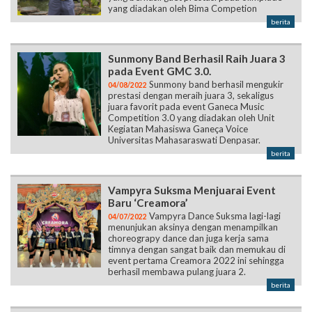
yang diadakan oleh Bima Competion
berita
Sunmony Band Berhasil Raih Juara 3
pada Event GMC 3.0.
Sunmony band berhasil mengukir
04/08/2022
prestasi dengan meraih juara 3, sekaligus
juara favorit pada event Ganeca Music
Competition 3.0 yang diadakan oleh Unit
Kegiatan Mahasiswa Ganeça Voice
Universitas Mahasaraswati Denpasar.
berita
Vampyra Suksma Menjuarai Event
Baru ‘Creamora’
Vampyra Dance Suksma lagi-lagi
04/07/2022
menunjukan aksinya dengan menampilkan
choreograpy dance dan juga kerja sama
timnya dengan sangat baik dan memukau di
event pertama Creamora 2022 ini sehingga
berhasil membawa pulang juara 2.
berita