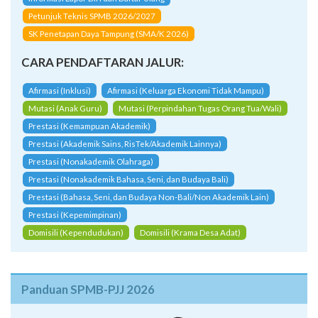
Petunjuk Teknis SPMB 2026/2027
SK Penetapan Daya Tampung (SMA/K 2026)
CARA PENDAFTARAN JALUR:
Afirmasi (Inklusi)
Afirmasi (Keluarga Ekonomi Tidak Mampu)
Mutasi (Anak Guru)
Mutasi (Perpindahan Tugas Orang Tua/Wali)
Prestasi (Kemampuan Akademik)
Prestasi (Akademik Sains, RisTek/Akademik Lainnya)
Prestasi (Nonakademik Olahraga)
Prestasi (Nonakademik Bahasa, Seni, dan Budaya Bali)
Prestasi (Bahasa, Seni, dan Budaya Non-Bali/Non Akademik Lain)
Prestasi (Kepemimpinan)
Domisili (Kependudukan)
Domisili (Krama Desa Adat)
Panduan SPMB-PJJ 2026