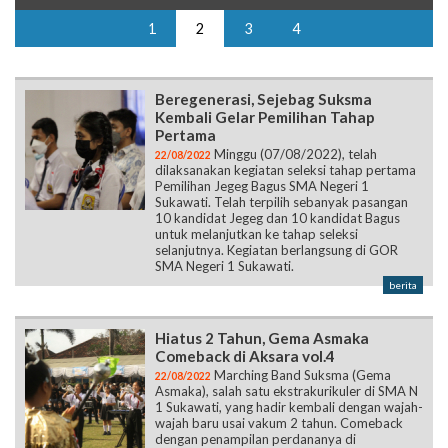
1
2
3
4
Beregenerasi, Sejebag Suksma
Kembali Gelar Pemilihan Tahap
Pertama
Minggu (07/08/2022), telah
22/08/2022
dilaksanakan kegiatan seleksi tahap pertama
Pemilihan Jegeg Bagus SMA Negeri 1
Sukawati. Telah terpilih sebanyak pasangan
10 kandidat Jegeg dan 10 kandidat Bagus
untuk melanjutkan ke tahap seleksi
selanjutnya. Kegiatan berlangsung di GOR
SMA Negeri 1 Sukawati.
berita
Hiatus 2 Tahun, Gema Asmaka
Comeback di Aksara vol.4
Marching Band Suksma (Gema
22/08/2022
Asmaka), salah satu ekstrakurikuler di SMA N
1 Sukawati, yang hadir kembali dengan wajah-
wajah baru usai vakum 2 tahun. Comeback
dengan penampilan perdananya di