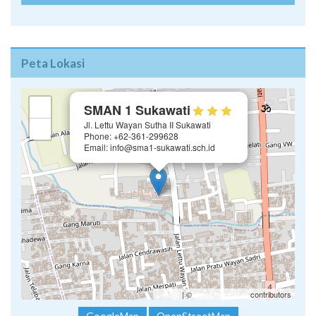
Peta Lokasi
×
+
SMAN 1 Sukawati
Jl. Lettu Wayan Sutha II Sukawati
−
Phone: +62-361-299628
Email: info@sma1-sukawati.sch.id
Leaflet
| ©
OpenStreetMap
contributors