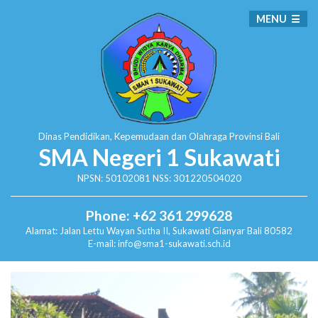
MENU
Dinas Pendidikan, Kepemudaan dan Olahraga
Provinsi Bali
SMA Negeri 1 Sukawati
NPSN: 50102081 NSS: 301220504020
Phone: +62 361 299628
Alamat:
Jalan Lettu Wayan Sutha II, Sukawati
Gianyar Bali 80582
E-mail: info@sma1-sukawati.sch.id