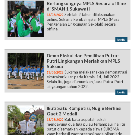
Berlangsungnya MPLS Secara offline
di SMAN 1 Sukawati
Setelah 2 tahun dilaksanakan
13/08/2022
online, Suksma kembali gelar MPLS (Masa
Pengenalan Lingkungan Sekolah) secara
offline.
berita
Demo Ekskul dan Pemilihan Putra-
Putri Lingkungan Meriahkan MPLS
Suksma
Suksma melaksanakan demonstrasi
13/08/2022
ekstrakurikuler pada Kamis, 14, Juli 2022.
Selain itu, juga diumumkan juara Putra-Putri
Lingkungan tahun 2022.
berita
Ikuti Satu Kompetisi, Nugie Berhasil
Gaet 2 Medali
Bak kata pepatah sekali
13/08/2022
mendayung dua tiga pulau terlampaui, hal itu
patut disematkan kepada siswa SUKSMA
yang berhasil gaet prestasi pada olimpiade