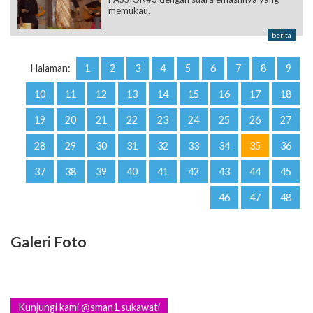
memukau.
berita
Halaman:
1
2
3
4
5
6
7
8
9
10
11
12
13
14
15
16
17
18
19
20
21
22
23
24
25
26
27
28
29
30
31
32
33
34
35
36
37
38
39
40
41
42
43
44
45
46
47
48
Galeri Foto
Kunjungi kami @sman1.sukawati