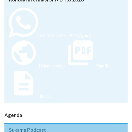
+62 878-8528-5958 (Ayumi)
Halaman Web
Pamflet
Juknis
Agenda
Suksma Podcast