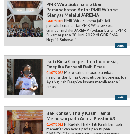
PMR Wira Suksma Eratkan
Persahabatan Antar PMR Wira se-
Gianyar Melalui JAREMA
PMR Wira Suksma jalin tali
04/07/2022
persahabatan antar PMR Wira se-kota
Gianyar melalui JAREMA (belajar bareng PMR
Suksma) pada 28 Juni 2022 di GOR SMA
Negri 1 Sukawati.
berita
Ikuti Bima Competition Indonesia,
Deepika Berhasil Raih Emas
Mengikuti olimpiade tingkat
01/07/2022
nasional dari Bima Competition Indonesia, Ida
Ayu Ngurah Deepika Ishana meraih medali
emas.
berita
Bak Konser, Thaly Kasih Tampil
Memukau pada Acara Passion#3
Ni Kadek Thaly Titi Kasih kembali
01/07/2022
memeriahkan acara pada penutupan
PASSION#3 dengan suara emasnnya yang