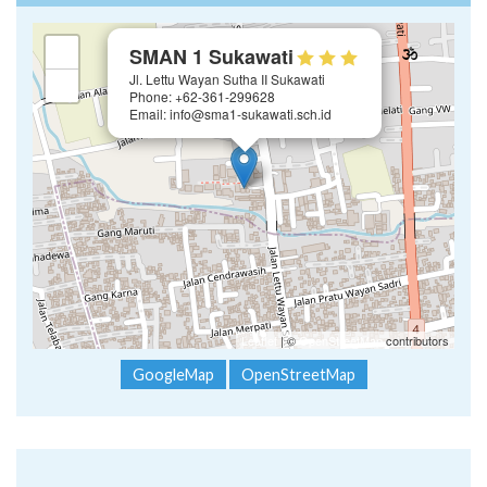
Jl. Lettu Wayan Sutha II Sukawati
−
Phone: +62-361-299628
Email: info@sma1-sukawati.sch.id
Leaflet
| ©
OpenStreetMap
contributors
GoogleMap
OpenStreetMap
Follow Kami :