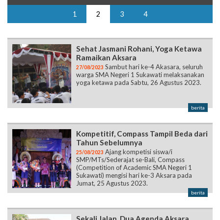
Sehat Jasmani Rohani, Yoga Ketawa
Ramaikan Aksara
Sambut hari ke-4 Akasara, seluruh
27/08/2023
warga SMA Negeri 1 Sukawati melaksanakan
yoga ketawa pada Sabtu, 26 Agustus 2023.
berita
Kompetitif, Compass Tampil Beda dari
Tahun Sebelumnya
Ajang kompetisi siswa/i
25/08/2023
SMP/MTs/Sederajat se-Bali, Compass
(Competition of Academic SMA Negeri 1
Sukawati) mengisi hari ke-3 Aksara pada
Jumat, 25 Agustus 2023.
berita
Sekali Jalan, Dua Agenda Aksara
Terlampaui
Tak kalah seru dari hari pertama,
24/08/2023
hari ke-2 Aksara kembali dilanjutkan dengan
agenda Suksma Berbagi serta Grand Final