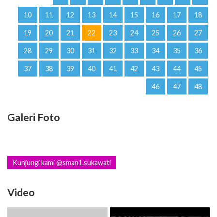
28
29
30
31
32
33
34
35
36
37
38
39
40
41
42
43
44
45
46
47
48
Galeri Foto
Kunjungi kami @sman1.sukawati
Video