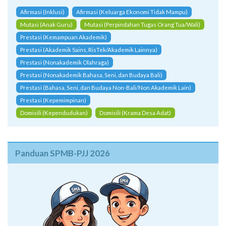
Prestasi (Kemampuan Akademik)
Prestasi (Akademik Sains, RisTek/Akademik Lainnya)
Prestasi (Nonakademik Olahraga)
Prestasi (Nonakademik Bahasa, Seni, dan Budaya Bali)
Prestasi (Bahasa, Seni, dan Budaya Non-Bali/Non Akademik Lain)
Prestasi (Kepemimpinan)
Domisili (Kependudukan)
Domisili (Krama Desa Adat)
Panduan SPMB-PJJ 2026