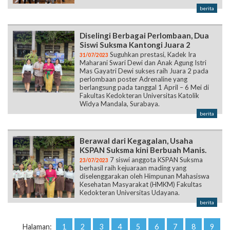
Diselingi Berbagai Perlombaan, Dua
Siswi Suksma Kantongi Juara 2
Suguhkan prestasi, Kadek Ira
31/07/2023
Maharani Swari Dewi dan Anak Agung Istri
Mas Gayatri Dewi sukses raih Juara 2 pada
perlombaan poster Adrenaline yang
berlangsung pada tanggal 1 April – 6 Mei di
Fakultas Kedokteran Universitas Katolik
Widya Mandala, Surabaya.
berita
Berawal dari Kegagalan, Usaha
KSPAN Suksma kini Berbuah Manis.
7 siswi anggota KSPAN Suksma
23/07/2023
berhasil raih kejuaraan mading yang
diselenggarakan oleh Himpunan Mahasiswa
Kesehatan Masyarakat (HMKM) Fakultas
Kedokteran Universitas Udayana.
berita
Halaman:
1
2
3
4
5
6
7
8
9
10
11
12
13
14
15
16
17
18
19
20
21
22
23
24
25
26
27