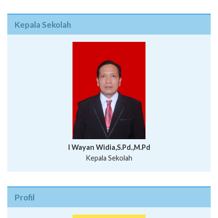
I Wayan Widia,S.Pd.,M.Pd
Kepala Sekolah
Profil