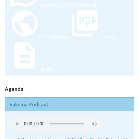
Halaman Web
Pamflet
Juknis
Agenda
Suksma Podcast
Pentingnya Menguasai Skill di Era Milenial - Episode 08
Inovasi Bisnis di Tengah Pandemi - Episode 07
Proses Pendewasaan Diri Yang Didampingi Oleh Rasa
Insecure Dan Overthinking - Episode 6