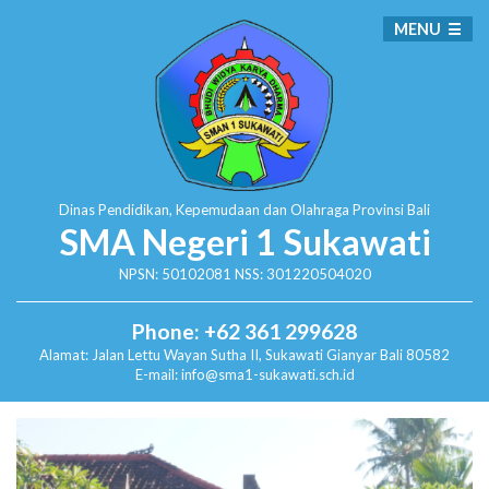
MENU
Dinas Pendidikan, Kepemudaan dan Olahraga
Provinsi Bali
SMA Negeri 1 Sukawati
NPSN: 50102081 NSS: 301220504020
Phone: +62 361 299628
Alamat:
Jalan Lettu Wayan Sutha II, Sukawati
Gianyar Bali 80582
E-mail: info@sma1-sukawati.sch.id