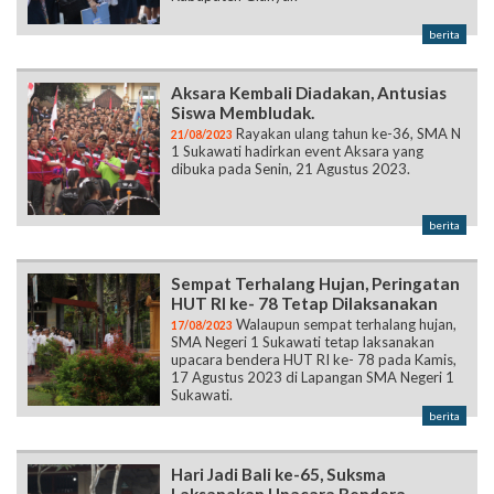
Aksara Kembali Diadakan, Antusias
Siswa Membludak.
Rayakan ulang tahun ke-36, SMA N
21/08/2023
1 Sukawati hadirkan event Aksara yang
dibuka pada Senin, 21 Agustus 2023.
berita
Sempat Terhalang Hujan, Peringatan
HUT RI ke- 78 Tetap Dilaksanakan
Walaupun sempat terhalang hujan,
17/08/2023
SMA Negeri 1 Sukawati tetap laksanakan
upacara bendera HUT RI ke- 78 pada Kamis,
17 Agustus 2023 di Lapangan SMA Negeri 1
Sukawati.
berita
Hari Jadi Bali ke-65, Suksma
Laksanakan Upacara Bendera
Dalam rangka memperingati hari
15/08/2023
jadi provinsi Bali yang ke-65, SMA Negeri 1
Sukawati melaksanakan upacara bendera
pada Senin, 14 Agustus 2023 di lapangan