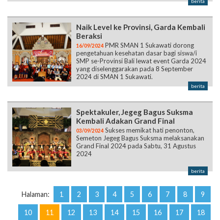
berita
Naik Level ke Provinsi, Garda Kembali
Beraksi
PMR SMAN 1 Sukawati dorong
16/09/2024
pengetahuan kesehatan dasar bagi siswa/i
SMP se-Provinsi Bali lewat event Garda 2024
yang diselenggarakan pada 8 September
2024 di SMAN 1 Sukawati.
berita
Spektakuler, Jegeg Bagus Suksma
Kembali Adakan Grand Final
Sukses memikat hati penonton,
03/09/2024
Semeton Jegeg Bagus Suksma melaksanakan
Grand Final 2024 pada Sabtu, 31 Agustus
2024
berita
Halaman:
1
2
3
4
5
6
7
8
9
10
11
12
13
14
15
16
17
18