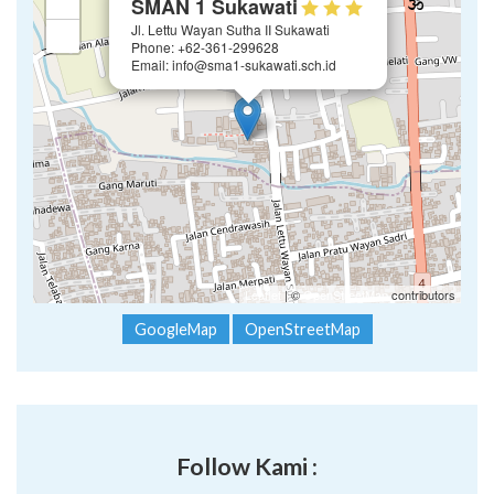
+
SMAN 1 Sukawati
Jl. Lettu Wayan Sutha II Sukawati
−
Phone: +62-361-299628
Email: info@sma1-sukawati.sch.id
Leaflet
| ©
OpenStreetMap
contributors
GoogleMap
OpenStreetMap
Follow Kami :