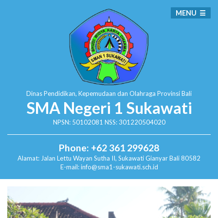
MENU
Dinas Pendidikan, Kepemudaan dan Olahraga
Provinsi Bali
SMA Negeri 1 Sukawati
NPSN: 50102081 NSS: 301220504020
Phone: +62 361 299628
Alamat:
Jalan Lettu Wayan Sutha II, Sukawati
Gianyar Bali 80582
E-mail: info@sma1-sukawati.sch.id