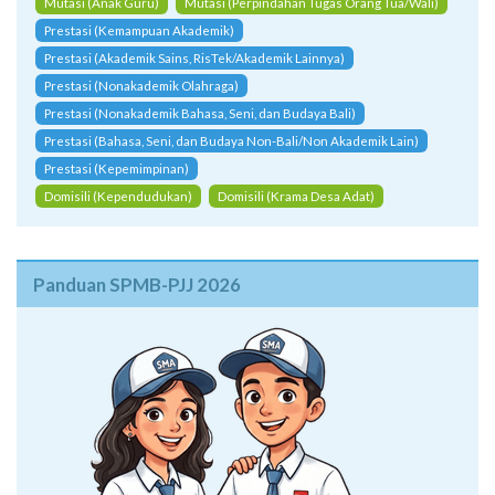
Mutasi (Anak Guru)
Mutasi (Perpindahan Tugas Orang Tua/Wali)
Prestasi (Kemampuan Akademik)
Prestasi (Akademik Sains, RisTek/Akademik Lainnya)
Prestasi (Nonakademik Olahraga)
Prestasi (Nonakademik Bahasa, Seni, dan Budaya Bali)
Prestasi (Bahasa, Seni, dan Budaya Non-Bali/Non Akademik Lain)
Prestasi (Kepemimpinan)
Domisili (Kependudukan)
Domisili (Krama Desa Adat)
Panduan SPMB-PJJ 2026