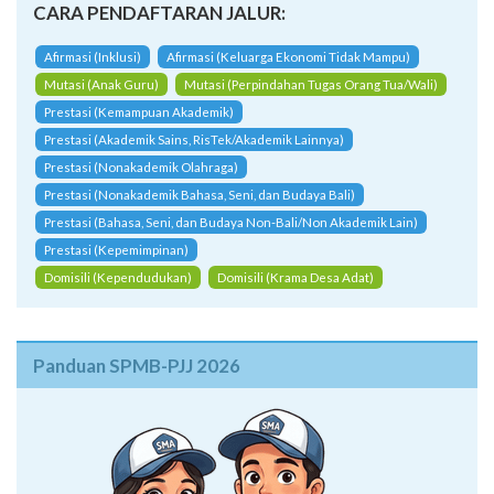
CARA PENDAFTARAN JALUR:
Afirmasi (Inklusi)
Afirmasi (Keluarga Ekonomi Tidak Mampu)
Mutasi (Anak Guru)
Mutasi (Perpindahan Tugas Orang Tua/Wali)
Prestasi (Kemampuan Akademik)
Prestasi (Akademik Sains, RisTek/Akademik Lainnya)
Prestasi (Nonakademik Olahraga)
Prestasi (Nonakademik Bahasa, Seni, dan Budaya Bali)
Prestasi (Bahasa, Seni, dan Budaya Non-Bali/Non Akademik Lain)
Prestasi (Kepemimpinan)
Domisili (Kependudukan)
Domisili (Krama Desa Adat)
Panduan SPMB-PJJ 2026