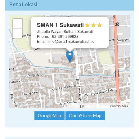
Peta Lokasi
×
+
SMAN 1 Sukawati
Jl. Lettu Wayan Sutha II Sukawati
−
Phone: +62-361-299628
Email: info@sma1-sukawati.sch.id
Leaflet
| ©
OpenStreetMap
contributors
GoogleMap
OpenStreetMap