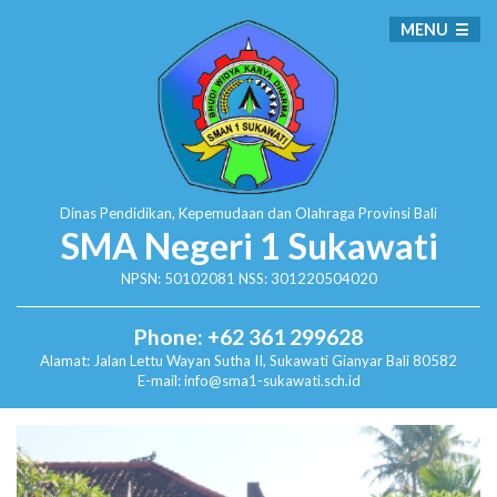
MENU
Dinas Pendidikan, Kepemudaan dan Olahraga
Provinsi Bali
SMA Negeri 1 Sukawati
NPSN: 50102081 NSS: 301220504020
Phone: +62 361 299628
Alamat:
Jalan Lettu Wayan Sutha II, Sukawati
Gianyar Bali 80582
E-mail: info@sma1-sukawati.sch.id