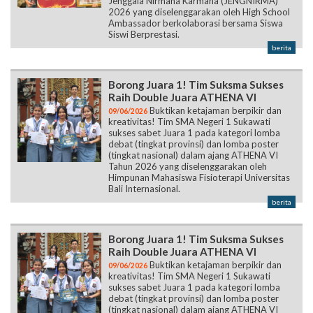
Jenggala Nirmana Karmana (JENGNIRMA)
2026 yang diselenggarakan oleh High School
Ambassador berkolaborasi bersama Siswa
Siswi Berprestasi.
berita
Borong Juara 1! Tim Suksma Sukses
Raih Double Juara ATHENA VI
Buktikan ketajaman berpikir dan
09/06/2026
kreativitas! Tim SMA Negeri 1 Sukawati
sukses sabet Juara 1 pada kategori lomba
debat (tingkat provinsi) dan lomba poster
(tingkat nasional) dalam ajang ATHENA VI
Tahun 2026 yang diselenggarakan oleh
Himpunan Mahasiswa Fisioterapi Universitas
Bali Internasional.
berita
Borong Juara 1! Tim Suksma Sukses
Raih Double Juara ATHENA VI
Buktikan ketajaman berpikir dan
09/06/2026
kreativitas! Tim SMA Negeri 1 Sukawati
sukses sabet Juara 1 pada kategori lomba
debat (tingkat provinsi) dan lomba poster
(tingkat nasional) dalam ajang ATHENA VI