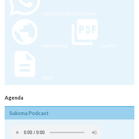
+62 878-8528-5958 (Ayumi)
Halaman Web
Pamflet
Juknis
Agenda
Suksma Podcast