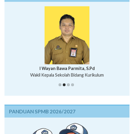
I Wayan Bawa Parmita, S.Pd
I Wayan Gede Aditya Pratita, S.Pd., M.Sn
Wakil Kepala Sekolah Bidang Kurikulum
Ni Wayan Nopi Sutantri, S.Pd.
Putu Suhartana, S.Pd.
PANDUAN SPMB 2026/2027